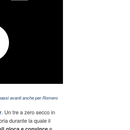
 passi avanti anche per Romero
. Un tre a zero secco in
r
ria durante la quale il
e
oli gioca e convince