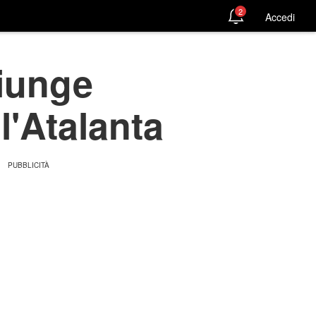
2
Accedi
giunge
'Atalanta