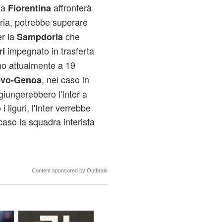
La
affronterà
Fiorentina
oria, potrebbe superare
er la
che
Sampdoria
impegnato in trasferta
ri
o attualmente a 19
, nel caso in
vo-Genoa
giungerebbero l'Inter a
 liguri, l'Inter verrebbe
aso la squadra interista
Content sponsored by Outbrain