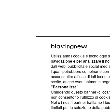
Utilizziamo i cookie e tecnologie s
navigazione e per analizzare il no
dati web, pubblicità e social media,
i quali potrebbero combinarle con a
si è d
L'allenatore del Napoli Sarri
acconsentire all’uso di tali tecnol
della prova dei suoi, soddisfazione g
scelte, anche eventualmente negand
“Personalizza”
.
presenza collettiva della squadra 
Chiudendo questo banner (clicca
finalmente ha dato cenni di migli
non consentono l’utilizzo di cookie 
anche
in un paio di oc
Handanovic
Noi e i nostri partner trattiamo i t
limitati per la selezione della pubb