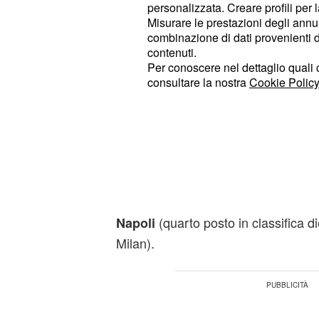
personalizzata. Creare profili per 
Una partita incoraggiante in vista de
Misurare le prestazioni degli annun
appuntamento di martedì sei dicem
combinazione di dati provenienti da 
per la sesta giornata del g
Benfica
contenuti.
Per conoscere nel dettaglio quali c
. Un passo indietro invece 
League
consultare la nostra
Cookie Policy
che vede la qualificazione per l'Eu
visto anche le eccellenti prestazioni 
La classifica dell'Inter
Con la sconfitta di oggi l'Inter si fe
valgono l'ottavo posto in classifica 
(quarto posto in classifica 
Napoli
Milan).