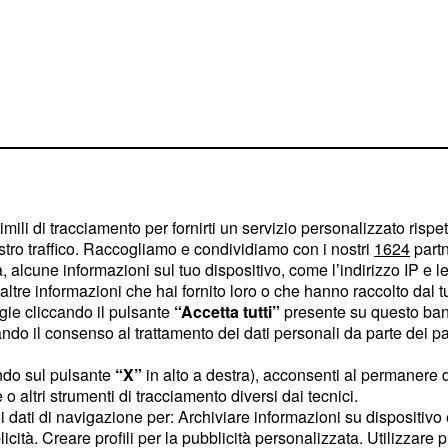
imili di tracciamento per fornirti un servizio personalizzato rispe
stro traffico. Raccogliamo e condividiamo con i nostri
1624
partn
 alcune informazioni sul tuo dispositivo, come l’indirizzo IP e le 
ltre informazioni che hai fornito loro o che hanno raccolto dal tuo
etto molto soddisfatto
ogie cliccando il pulsante
“Accetta tutti”
presente su questo ban
iustificata dalla grande
o il consenso al trattamento dei dati personali da parte dei par
compreso
che
Gabbiadini
ndo sul pulsante
“X”
in alto a destra), acconsenti al permanere 
oramento impegnando
o altri strumenti di tracciamento diversi dai tecnici.
casioni.
uoi dati di navigazione per: Archiviare informazioni su dispositivo 
licità. Creare profili per la pubblicità personalizzata. Utilizzare p