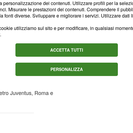
la personalizzazione dei contenuti. Utilizzare profili per la selez
ll'importante
ci. Misurare le prestazioni dei contenuti. Comprendere il pubblic
bre sul campo del
fonti diverse. Sviluppare e migliorare i servizi. Utilizzare dati l
irone B della
Champions
ookie utilizziamo sul sito e per modificare, in qualsiasi momento,
per la squadra di
Pioli
.
ropa sempre più lontana
delle dirette concorrenti.
ACCETTA TUTTI
PERSONALIZZA
rma a 21 punti che gli
generale a sette punti dal
dietro Juventus, Roma e