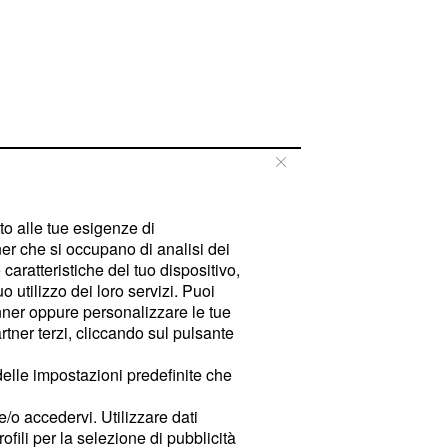
tto alle tue esigenze di
er che si occupano di analisi dei
caratteristiche del tuo dispositivo,
 utilizzo dei loro servizi. Puoi
ner oppure personalizzare le tue
tner terzi, cliccando sul pulsante
delle impostazioni predefinite che
e/o accedervi. Utilizzare dati
rofili per la selezione di pubblicità