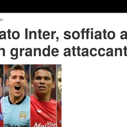
io
o Inter, soffiato a
n grande attaccan