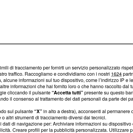
ausola
imili di tracciamento per fornirti un servizio personalizzato rispe
stro traffico. Raccogliamo e condividiamo con i nostri
1624
partn
terista per assicurarsi le
 alcune informazioni sul tuo dispositivo, come l’indirizzo IP e le 
ltre informazioni che hai fornito loro o che hanno raccolto dal tuo
 nella possibilità di
ogie cliccando il pulsante
“Accetta tutti”
presente su questo ban
tto alla clausola
o il consenso al trattamento dei dati personali da parte dei par
oria è disposta a cedere
ndo sul pulsante
“X”
in alto a destra), acconsenti al permanere 
a ai
,
35 milioni di euro
o altri strumenti di tracciamento diversi dai tecnici.
sola. Tuttavia il gruppo
uoi dati di navigazione per: Archiviare informazioni su dispositivo 
licità. Creare profili per la pubblicità personalizzata. Utilizzare p
si sfuggire un'occasione