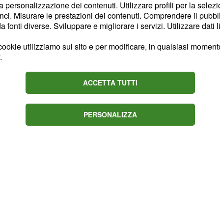
la personalizzazione dei contenuti. Utilizzare profili per la selez
l corrispondere tale
ci. Misurare le prestazioni dei contenuti. Comprendere il pubblic
infatti alla concorrenza
fonti diverse. Sviluppare e migliorare i servizi. Utilizzare dati l
to dal possibile
ookie utilizziamo sul sito e per modificare, in qualsiasi momento,
.
 all'orizzonte una
grande
ACCETTA TUTTI
to in un club come quello
la prossima stagione
PERSONALIZZA
quista dello
.
scudetto