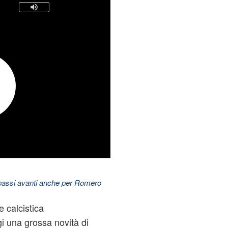
 passi avanti anche per Romero
e calcistica
i una grossa novità di