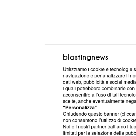
Il pagamento della cl
rescissoria
Utilizziamo i cookie e tecnologie s
navigazione e per analizzare il no
Il motivo principale del "sorpasso" in
dati web, pubblicità e social media,
i quali potrebbero combinarle con a
prestazioni sportive di Schick risiede
acconsentire all’uso di tali tecnol
spendere una
cifra maggiore rispe
scelte, anche eventualmente negand
del giocatore: la Sampd
rescissoria
“Personalizza”
.
Chiudendo questo banner (clicca
il proprio gioiello per una cifra vicin
non consentono l’utilizzo di cookie 
ben dieci in più confrontando la clau
Noi e i nostri partner trattiamo i t
limitati per la selezione della pubb
non ha intenzione di lasciar
Suning