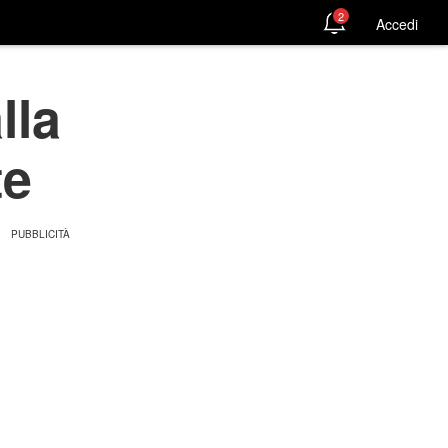
2
Accedi
lla
te