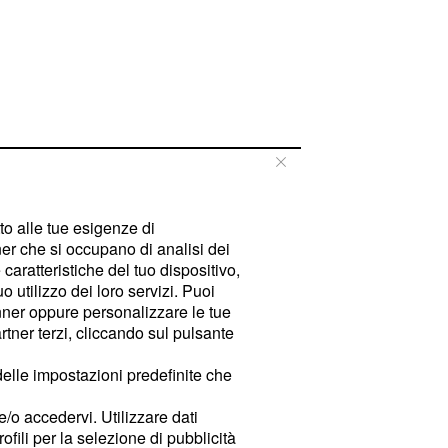
tto alle tue esigenze di
er che si occupano di analisi dei
caratteristiche del tuo dispositivo,
 utilizzo dei loro servizi. Puoi
ner oppure personalizzare le tue
tner terzi, cliccando sul pulsante
delle impostazioni predefinite che
e/o accedervi. Utilizzare dati
rofili per la selezione di pubblicità