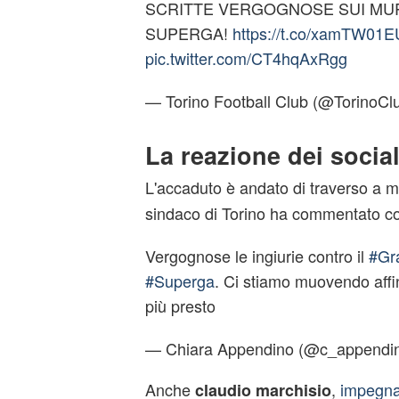
SCRITTE VERGOGNOSE SUI MUR
SUPERGA!
https://t.co/xamTW01
pic.twitter.com/CT4hqAxRgg
— Torino Football Club (@TorinoC
La reazione dei socia
L'accaduto è andato di traverso a m
sindaco di Torino ha commentato co
Vergognose le ingiurie contro il
#Gr
#Superga
. Ci stiamo muovendo aff
più presto
— Chiara Appendino (@c_appendi
Anche
,
impegnat
claudio marchisio