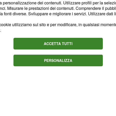
orino" e ancora "10, 100,
la personalizzazione dei contenuti. Utilizzare profili per la selez
cune delle frasi
ci. Misurare le prestazioni dei contenuti. Comprendere il pubblic
fonti diverse. Sviluppare e migliorare i servizi. Utilizzare dati l
ookie utilizziamo sul sito e per modificare, in qualsiasi momento,
.
ACCETTA TUTTI
PERSONALIZZA