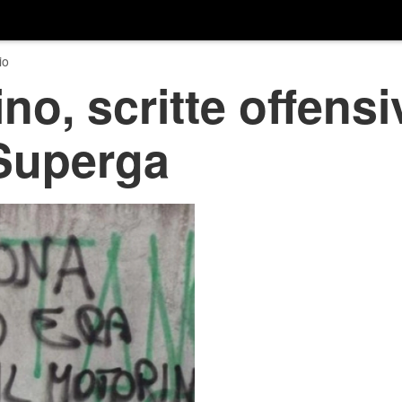
io
no, scritte offensi
 Superga