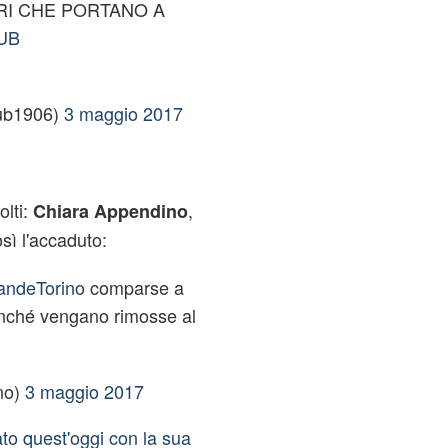
I CHE PORTANO A
EUB
lub1906)
3 maggio 2017
l
olti:
,
Chiara Appendino
sì l'accaduto:
andeTorino
comparse a
inché vengano rimosse al
no)
3 maggio 2017
o quest'oggi con la sua