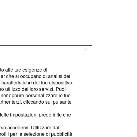
tto alle tue esigenze di
er che si occupano di analisi dei
caratteristiche del tuo dispositivo,
 utilizzo dei loro servizi. Puoi
ner oppure personalizzare le tue
tner terzi, cliccando sul pulsante
delle impostazioni predefinite che
e/o accedervi. Utilizzare dati
rofili per la selezione di pubblicità