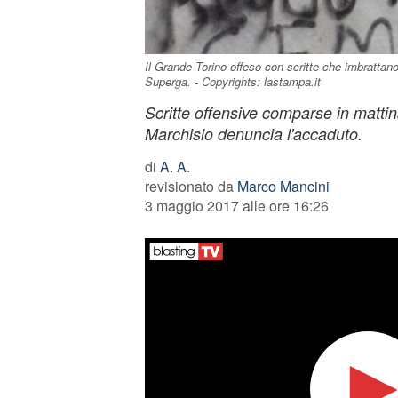
Il Grande Torino offeso con scritte che imbrattano
Superga. - Copyrights: lastampa.it
Scritte offensive comparse in matti
Marchisio denuncia l'accaduto.
di
A. A.
revisionato da
Marco Mancini
3 maggio 2017 alle ore 16:26