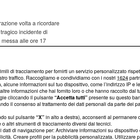
zione volta a ricordare
l tragico incidente di
na messa alle ore 17
nata Don Aldo Robella.
vata da numerosi tifosi,
 partecipano e si recano
imili di tracciamento per fornirti un servizio personalizzato rispe
ripongono omaggi, doni e
stro traffico. Raccogliamo e condividiamo con i nostri
1624
partn
 alcune informazioni sul tuo dispositivo, come l’indirizzo IP e le 
ltre informazioni che hai fornito loro o che hanno raccolto dal tuo
ogie cliccando il pulsante
“Accetta tutti”
presente su questo ban
 notte
o il consenso al trattamento dei dati personali da parte dei par
 pensato di profanare
ndo sul pulsante
“X”
in alto a destra), acconsenti al permanere 
sive poste sui muri della
o altri strumenti di tracciamento diversi dai tecnici.
uoi dati di navigazione per: Archiviare informazioni su dispositivo 
lica di Superga. "Da
licità. Creare profili per la pubblicità personalizzata. Utilizzare p