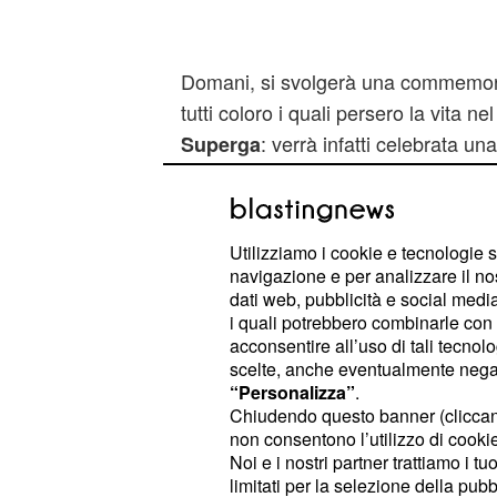
Domani, si svolgerà una commemora
tutti coloro i quali persero la vita ne
: verrà infatti celebrata u
Superga
presieduta dal padre spirituale gra
Da sempre la ricorrenza viene osser
anche di squadre avversarie, che vi
Utilizziamo i cookie e tecnologie s
in pellegrinaggio al Colle, lì dove 
navigazione e per analizzare il no
frasi celebrative.
dati web, pubblicità e social media,
i quali potrebbero combinarle con a
acconsentire all’uso di tali tecnol
Offese comparse nella
scelte, anche eventualmente negand
“Personalizza”
.
Quest'anno, alcuni ignoti hanno ben
Chiudendo questo banner (clicca
tale luogo, realizzando scritte offen
non consentono l’utilizzo di cookie 
Noi e i nostri partner trattiamo i t
strada che da Torino porta alla Basi
limitati per la selezione della pubb