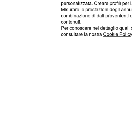
Lisbona a Torino, era meglio in mot
personalizzata. Creare profili per 
1000 Superga" - queste sono solo al
Misurare le prestazioni degli annun
combinazione di dati provenienti da 
scoperte questa mattina sul luogo.
contenuti.
Per conoscere nel dettaglio quali c
consultare la nostra
Cookie Policy