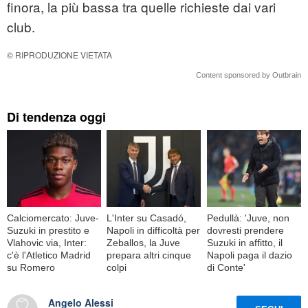
finora, la più bassa tra quelle richieste dai vari
club.
© RIPRODUZIONE VIETATA
Content sponsored by Outbrain
Di tendenza oggi
Calciomercato: Juve-
L'Inter su Casadó,
Pedullà: 'Juve, non
Suzuki in prestito e
Napoli in difficoltà per
dovresti prendere
Vlahovic via, Inter:
Zeballos, la Juve
Suzuki in affitto, il
c'è l'Atletico Madrid
prepara altri cinque
Napoli paga il dazio
su Romero
colpi
di Conte'
Angelo Alessi