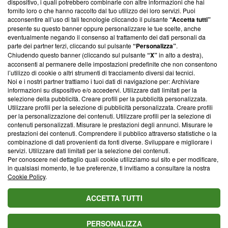
dispositivo, i quali potrebbero combinarle con altre informazioni che hai
ancora membro del programma, ma ha richiesto di farne
fornito loro o che hanno raccolto dal tuo utilizzo dei loro servizi. Puoi
parte; Trust Project non ha ancora effettuato una verifica di
acconsentire all’uso di tali tecnologie cliccando il pulsante
“Accetta tutti”
conformità agli standard.
presente su questo banner oppure personalizzare le tue scelte, anche
eventualmente negando il consenso al trattamento dei dati personali da
parte dei partner terzi, cliccando sul pulsante
“Personalizza”
.
Su di noi
Chiudendo questo banner (cliccando sul pulsante
“X”
in alto a destra),
acconsenti al permanere delle impostazioni predefinite che non consentono
Team editoriale
l’utilizzo di cookie o altri strumenti di tracciamento diversi dai tecnici.
Noi e i nostri partner trattiamo i tuoi dati di navigazione per: Archiviare
Corporate
informazioni su dispositivo e/o accedervi. Utilizzare dati limitati per la
selezione della pubblicità. Creare profili per la pubblicità personalizzata.
Redazione
Utilizzare profili per la selezione di pubblicità personalizzata. Creare profili
per la personalizzazione dei contenuti. Utilizzare profili per la selezione di
Informativa Privacy
contenuti personalizzati. Misurare le prestazioni degli annunci. Misurare le
prestazioni dei contenuti. Comprendere il pubblico attraverso statistiche o la
Cookie Policy
combinazione di dati provenienti da fonti diverse. Sviluppare e migliorare i
servizi. Utilizzare dati limitati per la selezione dei contenuti.
Blasting SA, IDI CHE-247.845.224, Via Carlo Frasca, 3 - 6900
Per conoscere nel dettaglio quali cookie utilizziamo sul sito e per modificare,
Lugano (Svizzera) Tel:
+39 0690258937
in qualsiasi momento, le tue preferenze, ti invitiamo a consultare la nostra
Cookie Policy
.
© 2026 Blasting News
ACCETTA TUTTI
PERSONALIZZA