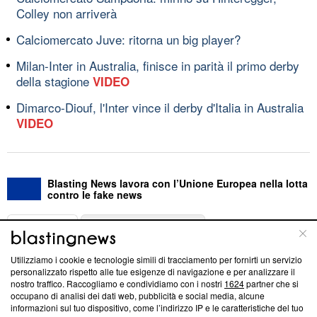
Colley non arriverà
Calciomercato Juve: ritorna un big player?
Milan-Inter in Australia, finisce in parità il primo derby
della stagione
VIDEO
Dimarco-Diouf, l'Inter vince il derby d'Italia in Australia
VIDEO
Blasting News lavora con l’Unione Europea nella lotta
contro le fake news
ABOUT
LINEA EDITORIALE
Utilizziamo i cookie e tecnologie simili di tracciamento per fornirti un servizio
Questa sezione offre informazioni trasparenti su Blasting
personalizzato rispetto alle tue esigenze di navigazione e per analizzare il
nostro traffico. Raccogliamo e condividiamo con i nostri
1624
partner che si
News, sui nostri processi editoriali e su come ci impegniamo a
occupano di analisi dei dati web, pubblicità e social media, alcune
creare news di qualità. Inoltre, afferma la nostra aderenza a
informazioni sul tuo dispositivo, come l’indirizzo IP e le caratteristiche del tuo
‘Trust Project - News with Integrity’
Blasting News non è