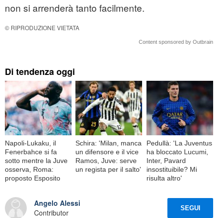
non si arrenderà tanto facilmente.
© RIPRODUZIONE VIETATA
Content sponsored by Outbrain
Di tendenza oggi
Napoli-Lukaku, il
Schira: 'Milan, manca
Pedullà: 'La Juventus
Fenerbahce si fa
un difensore e il vice
ha bloccato Lucumi,
sotto mentre la Juve
Ramos, Juve: serve
Inter, Pavard
osserva, Roma:
un regista per il salto'
insostituibile? Mi
proposto Esposito
risulta altro'
Angelo Alessi
SEGUI
Contributor