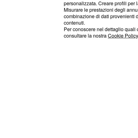
personalizzata. Creare profili per 
'credito' verso squadra e società. I t
Misurare le prestazioni degli annun
minuti, nonostante il massimo impeg
combinazione di dati provenienti da 
settimana precedente la partita, ob
contenuti.
Per conoscere nel dettaglio quali c
inasprire i toni esattamente come a
consultare la nostra
Cookie Policy
stagione. Il comunicato continua me
tutte le componenti societarie e il d
contro il
direttore sportivo
reo di ave
due anni addirittura 104 calciatori, s
colpe senza assumersi alcuna respo