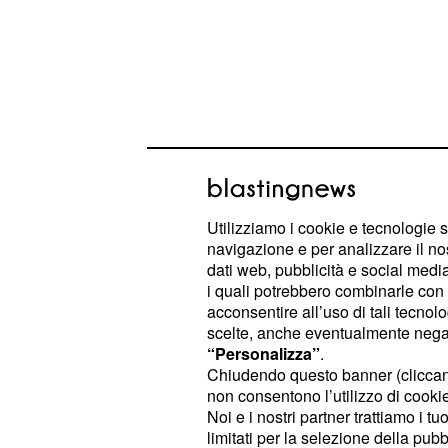
Utilizziamo i cookie e tecnologie s
La sconfitta di Venezia
navigazione e per analizzare il no
dati web, pubblicità e social media,
goccia
i quali potrebbero combinarle con a
acconsentire all’uso di tali tecnol
Il post inizia con una frase che è l'an
scelte, anche eventualmente negand
comunicato, un testo che si present
“Personalizza”
.
Chiudendo questo banner (clicca
comunque non più rinviabile, con le
non consentono l’utilizzo di cookie 
non lasciavano altre possibilità. Gl
Noi e i nostri partner trattiamo i t
la sconfitta di Venezia abbia fatto def
limitati per la selezione della pubb