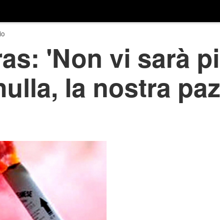
io
ras: 'Non vi sarà p
ulla, la nostra pa