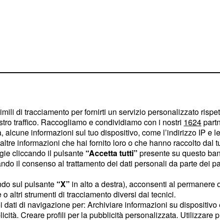
imili di tracciamento per fornirti un servizio personalizzato rispe
 è l'ultima
stro traffico. Raccogliamo e condividiamo con i nostri
1624
partn
 alcune informazioni sul tuo dispositivo, come l’indirizzo IP e le 
ltre informazioni che hai fornito loro o che hanno raccolto dal tuo
ogie cliccando il pulsante
“Accetta tutti”
presente su questo ban
tifona dell'intero
o il consenso al trattamento dei dati personali da parte dei par
a sofferto, ma
ndo sul pulsante
“X”
in alto a destra), acconsenti al permanere 
 circostanze che ormai
o altri strumenti di tracciamento diversi dai tecnici.
i ultras evidenziano come
uoi dati di navigazione per: Archiviare informazioni su dispositivo 
initivamente finire il
licità. Creare profili per la pubblicità personalizzata. Utilizzare p