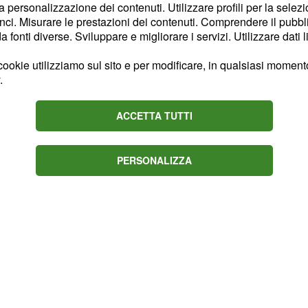
la personalizzazione dei contenuti. Utilizzare profili per la selez
re gol presi in solo 45
ci. Misurare le prestazioni dei contenuti. Comprendere il pubblic
no richiesto nella
fonti diverse. Sviluppare e migliorare i servizi. Utilizzare dati l
bligano quindi ad
ookie utilizziamo sul sito e per modificare, in qualsiasi momento,
nnunciato ad inizio
.
ttendo in discussione
ito viene quindi puntato
ACCETTA TUTTI
r movimentato in soli
alvo poi 'rimbalzare' le
PERSONALIZZA
nsabilità.