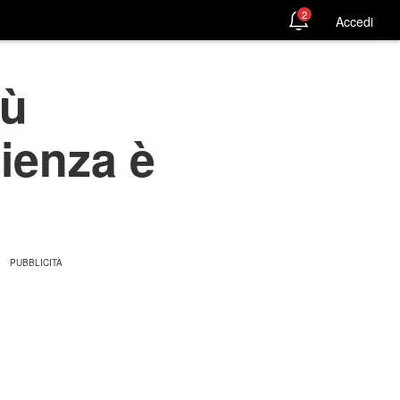
2
Accedi
iù
zienza è