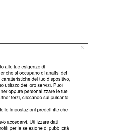
tto alle tue esigenze di
er che si occupano di analisi dei
caratteristiche del tuo dispositivo,
 utilizzo dei loro servizi. Puoi
ner oppure personalizzare le tue
tner terzi, cliccando sul pulsante
delle impostazioni predefinite che
e/o accedervi. Utilizzare dati
rofili per la selezione di pubblicità