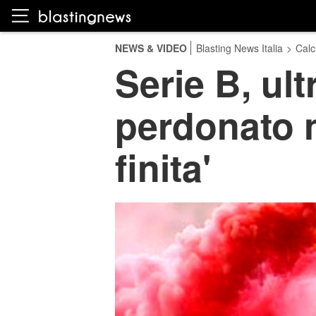
NEWS & VIDEO
Blasting News Italia
>
Calc
Serie B, ult
perdonato n
finita'