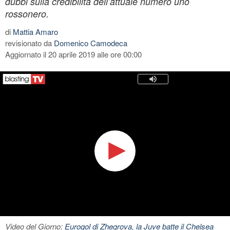
dubbi sulla credibilità dell’attuale numero uno
rossonero.
di
Mattia Amaro
revisionato da
Domenico Camodeca
Aggiornato il 20 aprile 2019 alle ore 00:00
Video del Giorno:
Eurogol di Zhegrova, la Juve batte il Chelsea