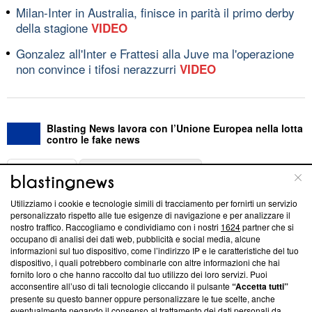
Milan-Inter in Australia, finisce in parità il primo derby
della stagione
VIDEO
Gonzalez all'Inter e Frattesi alla Juve ma l'operazione
non convince i tifosi nerazzurri
VIDEO
Blasting News lavora con l’Unione Europea nella lotta
contro le fake news
ABOUT
LINEA EDITORIALE
Utilizziamo i cookie e tecnologie simili di tracciamento per fornirti un servizio
Questa sezione offre informazioni trasparenti su Blasting
personalizzato rispetto alle tue esigenze di navigazione e per analizzare il
nostro traffico. Raccogliamo e condividiamo con i nostri
1624
partner che si
News, sui nostri processi editoriali e su come ci impegniamo a
occupano di analisi dei dati web, pubblicità e social media, alcune
creare news di qualità. Inoltre, afferma la nostra aderenza a
informazioni sul tuo dispositivo, come l’indirizzo IP e le caratteristiche del tuo
‘Trust Project - News with Integrity’
Blasting News non è
dispositivo, i quali potrebbero combinarle con altre informazioni che hai
ancora membro del programma, ma ha richiesto di farne
fornito loro o che hanno raccolto dal tuo utilizzo dei loro servizi. Puoi
parte; Trust Project non ha ancora effettuato una verifica di
acconsentire all’uso di tali tecnologie cliccando il pulsante
“Accetta tutti”
conformità agli standard.
presente su questo banner oppure personalizzare le tue scelte, anche
eventualmente negando il consenso al trattamento dei dati personali da