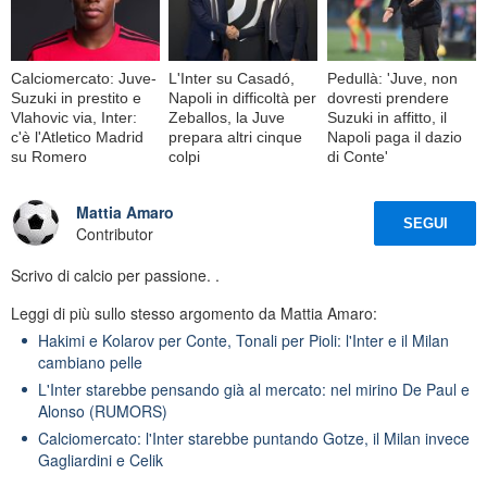
Calciomercato: Juve-
L'Inter su Casadó,
Pedullà: 'Juve, non
Suzuki in prestito e
Napoli in difficoltà per
dovresti prendere
Vlahovic via, Inter:
Zeballos, la Juve
Suzuki in affitto, il
c'è l'Atletico Madrid
prepara altri cinque
Napoli paga il dazio
su Romero
colpi
di Conte'
Mattia Amaro
SEGUI
Contributor
Scrivo di calcio per passione. .
Leggi di più sullo stesso argomento da Mattia Amaro:
Hakimi e Kolarov per Conte, Tonali per Pioli: l'Inter e il Milan
cambiano pelle
L'Inter starebbe pensando già al mercato: nel mirino De Paul e
Alonso (RUMORS)
Calciomercato: l'Inter starebbe puntando Gotze, il Milan invece
Gagliardini e Celik