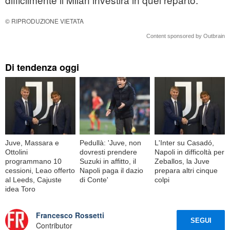
© RIPRODUZIONE VIETATA
Content sponsored by Outbrain
Di tendenza oggi
Juve, Massara e
Pedullà: 'Juve, non
L'Inter su Casadó,
Ottolini
dovresti prendere
Napoli in difficoltà per
programmano 10
Suzuki in affitto, il
Zeballos, la Juve
cessioni, Leao offerto
Napoli paga il dazio
prepara altri cinque
al Leeds, Cajuste
di Conte'
colpi
idea Toro
Francesco Rossetti
SEGUI
Contributor