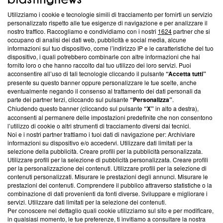
Utilizziamo i cookie e tecnologie simili di tracciamento per fornirti un servizio
Questa sezione offre informazioni trasparenti su Blasting
personalizzato rispetto alle tue esigenze di navigazione e per analizzare il
nostro traffico. Raccogliamo e condividiamo con i nostri
1624
partner che si
News, sui nostri processi editoriali e su come ci impegniamo a
occupano di analisi dei dati web, pubblicità e social media, alcune
creare news di qualità. Inoltre, afferma la nostra aderenza a
informazioni sul tuo dispositivo, come l’indirizzo IP e le caratteristiche del tuo
‘Trust Project - News with Integrity’
Blasting News non è
dispositivo, i quali potrebbero combinarle con altre informazioni che hai
ancora membro del programma, ma ha richiesto di farne
fornito loro o che hanno raccolto dal tuo utilizzo dei loro servizi. Puoi
parte; Trust Project non ha ancora effettuato una verifica di
acconsentire all’uso di tali tecnologie cliccando il pulsante
“Accetta tutti”
conformità agli standard.
presente su questo banner oppure personalizzare le tue scelte, anche
eventualmente negando il consenso al trattamento dei dati personali da
parte dei partner terzi, cliccando sul pulsante
“Personalizza”
.
Su di noi
Chiudendo questo banner (cliccando sul pulsante
“X”
in alto a destra),
acconsenti al permanere delle impostazioni predefinite che non consentono
Team editoriale
l’utilizzo di cookie o altri strumenti di tracciamento diversi dai tecnici.
Noi e i nostri partner trattiamo i tuoi dati di navigazione per: Archiviare
Corporate
informazioni su dispositivo e/o accedervi. Utilizzare dati limitati per la
selezione della pubblicità. Creare profili per la pubblicità personalizzata.
Redazione
Utilizzare profili per la selezione di pubblicità personalizzata. Creare profili
per la personalizzazione dei contenuti. Utilizzare profili per la selezione di
Informativa Privacy
contenuti personalizzati. Misurare le prestazioni degli annunci. Misurare le
prestazioni dei contenuti. Comprendere il pubblico attraverso statistiche o la
Cookie Policy
combinazione di dati provenienti da fonti diverse. Sviluppare e migliorare i
servizi. Utilizzare dati limitati per la selezione dei contenuti.
Blasting SA, IDI CHE-247.845.224, Via Carlo Frasca, 3 - 6900
Per conoscere nel dettaglio quali cookie utilizziamo sul sito e per modificare,
Lugano (Svizzera) Tel:
+39 0690258937
in qualsiasi momento, le tue preferenze, ti invitiamo a consultare la nostra