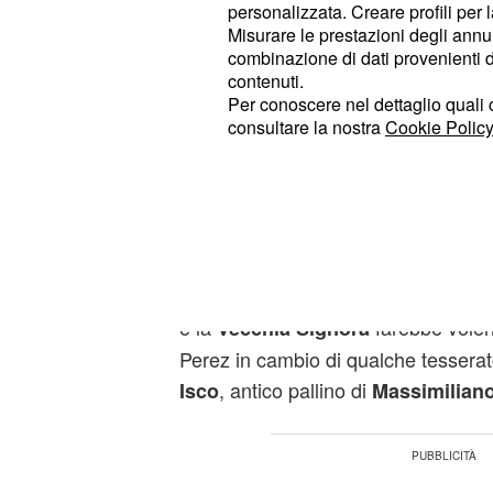
Go
personalizzata. Creare profili per 
pare che ci siano tutti gli elementi 
Misurare le prestazioni degli annun
combinazione di dati provenienti da 
estate possa lasciare
.
Torino
contenuti.
Per conoscere nel dettaglio quali c
La lista delle pretend
consultare la nostra
Cookie Policy
La cessione dell'ex Palermo era già 
considerazione la scorsa estate, ma
dalla dirigenza della Continassa no
tra le pretendenti la cui lista è abba
è, da tempo, sulle tracce d
Madrid
e la
farebbe volent
Vecchia Signora
Perez in cambio di qualche tesser
, antico pallino di
Isco
Massimiliano