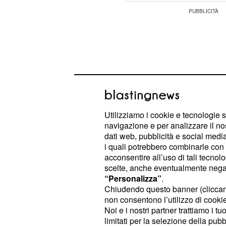
Utilizziamo i cookie e tecnologie s
navigazione e per analizzare il no
dati web, pubblicità e social media,
i quali potrebbero combinarle con a
acconsentire all’uso di tali tecnol
scelte, anche eventualmente negand
“Personalizza”
.
Nell'ultima gara di
Serie A
contro il
Chiudendo questo banner (clicca
bianconero non ha digerito la panchi
non consentono l’utilizzo di cookie 
prima della fine del match. In nome
Noi e i nostri partner trattiamo i t
limitati per la selezione della pubb
vittime eccellenti, basti ricordare