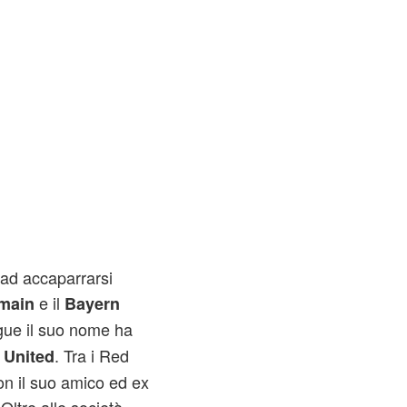
e ad accaparrarsi
e il
rmain
Bayern
gue il suo nome ha
. Tra i Red
 United
on il suo amico ed ex