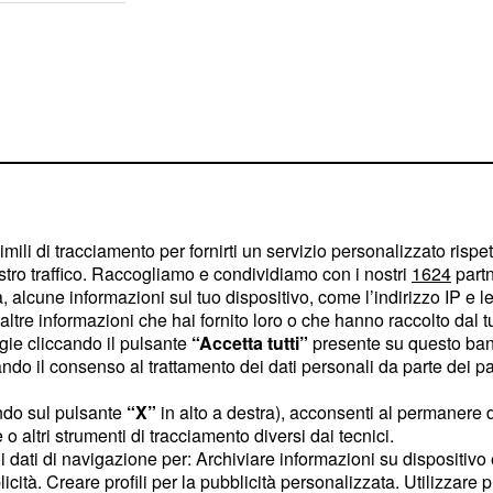
imili di tracciamento per fornirti un servizio personalizzato rispe
stro traffico. Raccogliamo e condividiamo con i nostri
1624
partn
 alcune informazioni sul tuo dispositivo, come l’indirizzo IP e le 
ltre informazioni che hai fornito loro o che hanno raccolto dal tuo
ogie cliccando il pulsante
“Accetta tutti”
presente su questo ban
o il consenso al trattamento dei dati personali da parte dei par
il numero 10
Parma,
ndo sul pulsante
“X”
in alto a destra), acconsenti al permanere 
na, tanto da lasciarla
o altri strumenti di tracciamento diversi dai tecnici.
 di
ci sono state
uoi dati di navigazione per: Archiviare informazioni su dispositivo 
CR7
licità. Creare profili per la pubblicità personalizzata. Utilizzare p
e adesso