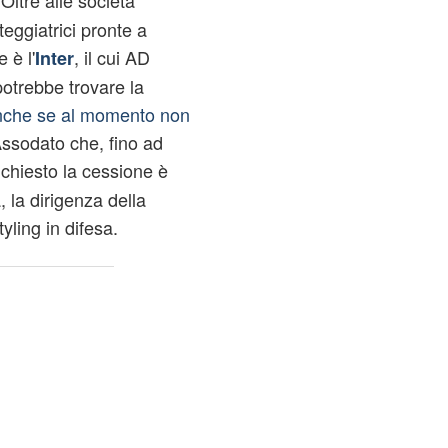
 Oltre alle società
teggiatrici pronte a
 è l'
, il cui AD
Inter
otrebbe trovare la
che se al momento non
Assodato che, fino ad
chiesto la cessione è
 la dirigenza della
yling in difesa.