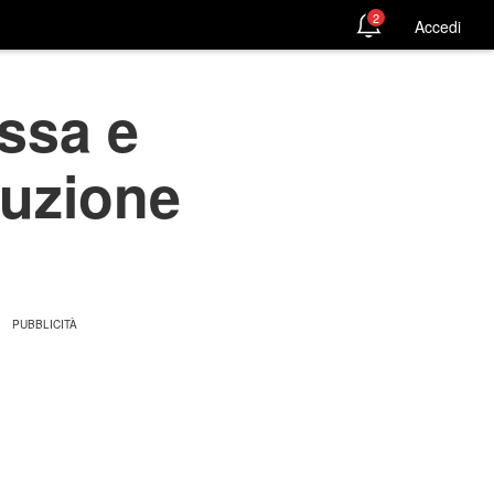
2
Accedi
assa e
luzione