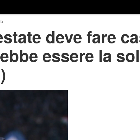
io
estate deve fare c
ebbe essere la so
)