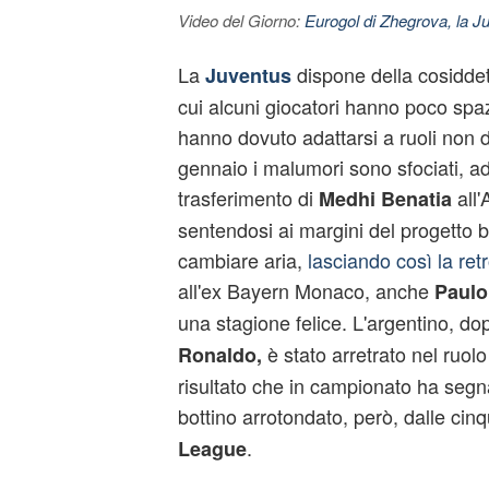
Video del Giorno:
Eurogol di Zhegrova, la Ju
La
dispone della cosidde
Juventus
cui alcuni giocatori hanno poco spazi
hanno dovuto adattarsi a ruoli non d
gennaio i malumori sono sfociati, a
trasferimento di
all'
Medhi Benatia
sentendosi ai margini del progetto b
cambiare aria,
lasciando così la ret
all'ex Bayern Monaco, anche
Paulo
una stagione felice. L'argentino, do
è stato arretrato nel ruolo
Ronaldo,
risultato che in campionato ha segn
bottino arrotondato, però, dalle cinq
.
League