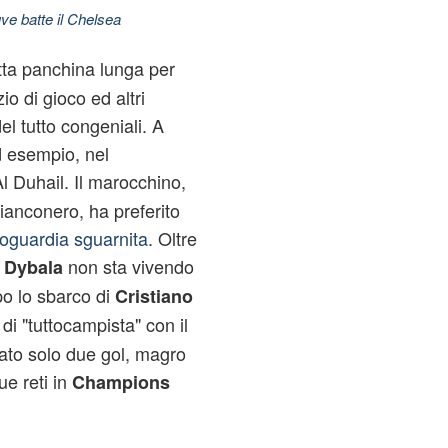
ve batte il Chelsea
tta panchina lunga per
o di gioco ed altri
el tutto congeniali. A
d esempio, nel
Al Duhail. Il marocchino,
ianconero, ha preferito
roguardia sguarnita
. Oltre
non sta vivendo
 Dybala
po lo sbarco di
Cristiano
 di "tuttocampista" con il
ato solo due gol, magro
ue reti in
Champions