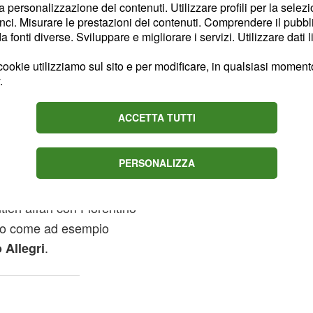
nzalo Higuain
la personalizzazione dei contenuti. Utilizzare profili per la selez
affinché anche "la Joya" in
ci. Misurare le prestazioni dei contenuti. Comprendere il pubblic
fonti diverse. Sviluppare e migliorare i servizi. Utilizzare dati l
ookie utilizziamo sul sito e per modificare, in qualsiasi momento,
enti
.
stata presa in
ACCETTA TUTTI
 i
richiesti
120 milioni
n hanno avuto riscontri
PERSONALIZZA
stanza lunga. Il
Real
el numero 10 bianconero
ieri affari con Florentino
ato come ad esempio
.
 Allegri