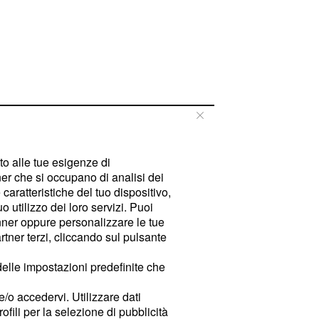
tto alle tue esigenze di
er che si occupano di analisi dei
caratteristiche del tuo dispositivo,
 utilizzo dei loro servizi. Puoi
ner oppure personalizzare le tue
tner terzi, cliccando sul pulsante
delle impostazioni predefinite che
e/o accedervi. Utilizzare dati
rofili per la selezione di pubblicità