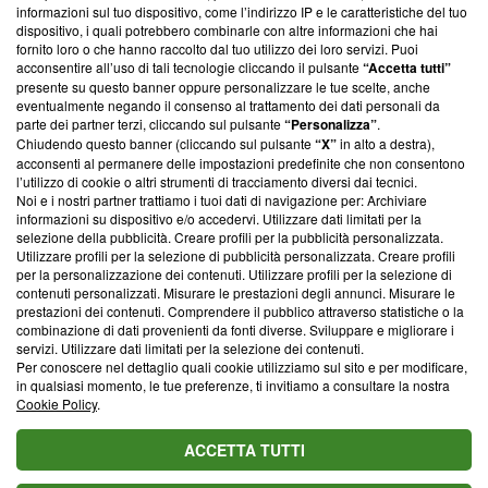
creare news di qualità. Inoltre, afferma la nostra aderenza a
informazioni sul tuo dispositivo, come l’indirizzo IP e le caratteristiche del tuo
‘Trust Project - News with Integrity’
Blasting News non è
dispositivo, i quali potrebbero combinarle con altre informazioni che hai
fornito loro o che hanno raccolto dal tuo utilizzo dei loro servizi. Puoi
ancora membro del programma, ma ha richiesto di farne
acconsentire all’uso di tali tecnologie cliccando il pulsante
“Accetta tutti”
parte; Trust Project non ha ancora effettuato una verifica di
presente su questo banner oppure personalizzare le tue scelte, anche
conformità agli standard.
eventualmente negando il consenso al trattamento dei dati personali da
parte dei partner terzi, cliccando sul pulsante
“Personalizza”
.
Su di noi
Chiudendo questo banner (cliccando sul pulsante
“X”
in alto a destra),
acconsenti al permanere delle impostazioni predefinite che non consentono
Team editoriale
l’utilizzo di cookie o altri strumenti di tracciamento diversi dai tecnici.
Noi e i nostri partner trattiamo i tuoi dati di navigazione per: Archiviare
Corporate
informazioni su dispositivo e/o accedervi. Utilizzare dati limitati per la
selezione della pubblicità. Creare profili per la pubblicità personalizzata.
Redazione
Utilizzare profili per la selezione di pubblicità personalizzata. Creare profili
per la personalizzazione dei contenuti. Utilizzare profili per la selezione di
Informativa Privacy
contenuti personalizzati. Misurare le prestazioni degli annunci. Misurare le
prestazioni dei contenuti. Comprendere il pubblico attraverso statistiche o la
Cookie Policy
combinazione di dati provenienti da fonti diverse. Sviluppare e migliorare i
servizi. Utilizzare dati limitati per la selezione dei contenuti.
Per conoscere nel dettaglio quali cookie utilizziamo sul sito e per modificare,
Blasting SA, IDI CHE-247.845.224, Via Carlo Frasca, 3 - 6900
in qualsiasi momento, le tue preferenze, ti invitiamo a consultare la nostra
Lugano (Svizzera) Tel:
+39 0690258937
Cookie Policy
.
© 2026 Blasting News
ACCETTA TUTTI