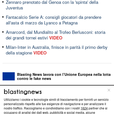
Zennaro prenotato dal Genoa con la 'spinta' della
Juventus
Fantacalcio Serie A: consigli giocatori da prendere
all'asta di marzo da Lyanco a Petagna
Amarcord, dal Mundialito al Trofeo Berlusconi: storia
dei grandi tornei estivi
VIDEO
Milan-Inter in Australia, finisce in parità il primo derby
della stagione
VIDEO
Blasting News lavora con l’Unione Europea nella lotta
contro le fake news
ABOUT
LINEA EDITORIALE
Utilizziamo i cookie e tecnologie simili di tracciamento per fornirti un servizio
personalizzato rispetto alle tue esigenze di navigazione e per analizzare il
Questa sezione offre informazioni trasparenti su Blasting
nostro traffico. Raccogliamo e condividiamo con i nostri
1624
partner che si
News, sui nostri processi editoriali e su come ci impegniamo a
occupano di analisi dei dati web, pubblicità e social media, alcune