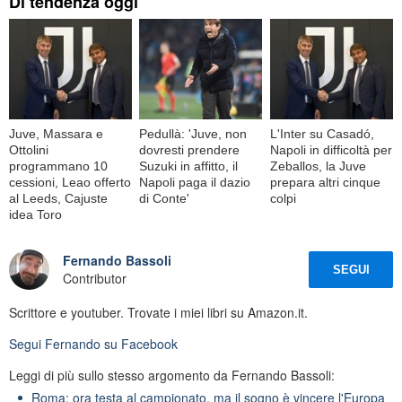
Di tendenza oggi
Juve, Massara e
Pedullà: 'Juve, non
L'Inter su Casadó,
Ottolini
dovresti prendere
Napoli in difficoltà per
programmano 10
Suzuki in affitto, il
Zeballos, la Juve
cessioni, Leao offerto
Napoli paga il dazio
prepara altri cinque
al Leeds, Cajuste
di Conte'
colpi
idea Toro
Fernando Bassoli
SEGUI
Contributor
Scrittore e youtuber. Trovate i miei libri su Amazon.it.
Segui
Fernando
su Facebook
Leggi di più sullo stesso argomento da Fernando Bassoli:
Roma: ora testa al campionato, ma il sogno è vincere l'Europa