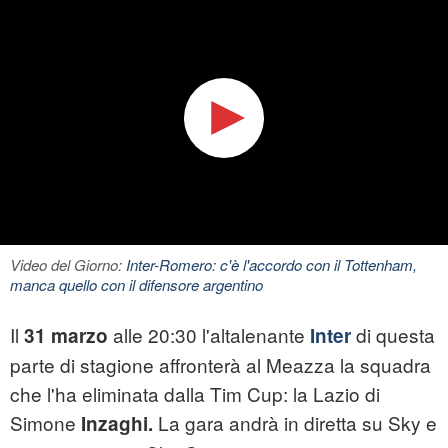
Video del Giorno:
Inter-Romero: c'è l'accordo con il Tottenham,
manca quello con il difensore argentino
Il
alle 20:30 l'altalenante
di questa
31
marzo
Inter
parte di stagione affronterà al Meazza la squadra
che l'ha eliminata dalla Tim Cup: la Lazio di
Simone
La gara andrà in diretta su Sky e
Inzaghi.