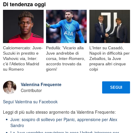
Di tendenza oggi
Calciomercato: Juve-
Pedullà: 'Vicario alla
L'Inter su Casadó,
Suzuki in prestito e
Juve andrebbe di
Napoli in difficoltà per
Vlahovic via, Inter:
corsa, Inter-Romero,
Zeballos, la Juve
c'è l'Atletico Madrid
accordo trovato da
prepara altri cinque
su Romero
giorni'
colpi
Valentina Frequente
SEGUI
Contributor
Segui
Valentina
su Facebook
Leggi di più sullo stesso argomento da Valentina Frequente:
Juve: sospiro di sollievo per Pjanic, apprensione per Alex
Sandro
La Juve vorrebbe acquistare in casa United: interesse per