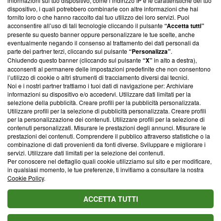
informazioni sul tuo dispositivo, come l’indirizzo IP e le caratteristiche del tuo
‘Trust Project - News with Integrity’
Blasting News non è
dispositivo, i quali potrebbero combinarle con altre informazioni che hai
ancora membro del programma, ma ha richiesto di farne
fornito loro o che hanno raccolto dal tuo utilizzo dei loro servizi. Puoi
parte; Trust Project non ha ancora effettuato una verifica di
acconsentire all’uso di tali tecnologie cliccando il pulsante
“Accetta tutti”
conformità agli standard.
presente su questo banner oppure personalizzare le tue scelte, anche
eventualmente negando il consenso al trattamento dei dati personali da
parte dei partner terzi, cliccando sul pulsante
“Personalizza”
.
Su di noi
Chiudendo questo banner (cliccando sul pulsante
“X”
in alto a destra),
acconsenti al permanere delle impostazioni predefinite che non consentono
Team editoriale
l’utilizzo di cookie o altri strumenti di tracciamento diversi dai tecnici.
Noi e i nostri partner trattiamo i tuoi dati di navigazione per: Archiviare
Corporate
informazioni su dispositivo e/o accedervi. Utilizzare dati limitati per la
selezione della pubblicità. Creare profili per la pubblicità personalizzata.
Redazione
Utilizzare profili per la selezione di pubblicità personalizzata. Creare profili
per la personalizzazione dei contenuti. Utilizzare profili per la selezione di
Informativa Privacy
contenuti personalizzati. Misurare le prestazioni degli annunci. Misurare le
prestazioni dei contenuti. Comprendere il pubblico attraverso statistiche o la
Cookie Policy
combinazione di dati provenienti da fonti diverse. Sviluppare e migliorare i
servizi. Utilizzare dati limitati per la selezione dei contenuti.
Blasting SA, IDI CHE-247.845.224, Via Carlo Frasca, 3 - 6900
Per conoscere nel dettaglio quali cookie utilizziamo sul sito e per modificare,
Lugano (Svizzera) Tel:
+39 0690258937
in qualsiasi momento, le tue preferenze, ti invitiamo a consultare la nostra
Cookie Policy
.
© 2026 Blasting News
ACCETTA TUTTI