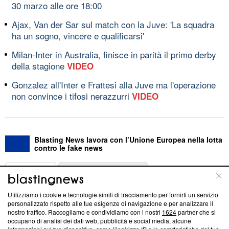
30 marzo alle ore 18:00
Ajax, Van der Sar sul match con la Juve: 'La squadra
ha un sogno, vincere e qualificarsi'
Milan-Inter in Australia, finisce in parità il primo derby
della stagione
VIDEO
Gonzalez all'Inter e Frattesi alla Juve ma l'operazione
non convince i tifosi nerazzurri
VIDEO
Blasting News lavora con l’Unione Europea nella lotta
contro le fake news
ABOUT
LINEA EDITORIALE
Utilizziamo i cookie e tecnologie simili di tracciamento per fornirti un servizio
Questa sezione offre informazioni trasparenti su Blasting
personalizzato rispetto alle tue esigenze di navigazione e per analizzare il
nostro traffico. Raccogliamo e condividiamo con i nostri
1624
partner che si
News, sui nostri processi editoriali e su come ci impegniamo a
occupano di analisi dei dati web, pubblicità e social media, alcune
creare news di qualità. Inoltre, afferma la nostra aderenza a