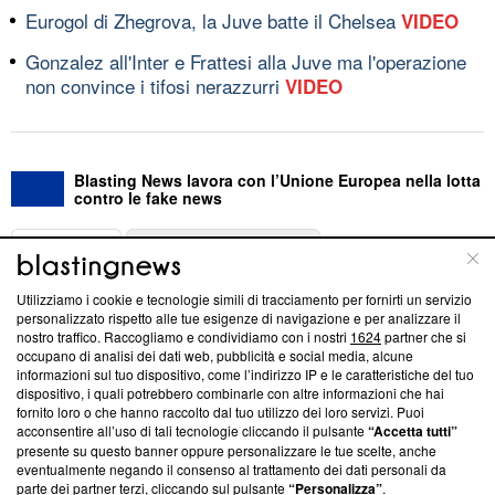
Eurogol di Zhegrova, la Juve batte il Chelsea
VIDEO
Gonzalez all'Inter e Frattesi alla Juve ma l'operazione
non convince i tifosi nerazzurri
VIDEO
Blasting News lavora con l’Unione Europea nella lotta
contro le fake news
ABOUT
LINEA EDITORIALE
Utilizziamo i cookie e tecnologie simili di tracciamento per fornirti un servizio
Questa sezione offre informazioni trasparenti su Blasting
personalizzato rispetto alle tue esigenze di navigazione e per analizzare il
nostro traffico. Raccogliamo e condividiamo con i nostri
1624
partner che si
News, sui nostri processi editoriali e su come ci impegniamo a
occupano di analisi dei dati web, pubblicità e social media, alcune
creare news di qualità. Inoltre, afferma la nostra aderenza a
informazioni sul tuo dispositivo, come l’indirizzo IP e le caratteristiche del tuo
‘Trust Project - News with Integrity’
Blasting News non è
dispositivo, i quali potrebbero combinarle con altre informazioni che hai
ancora membro del programma, ma ha richiesto di farne
fornito loro o che hanno raccolto dal tuo utilizzo dei loro servizi. Puoi
parte; Trust Project non ha ancora effettuato una verifica di
acconsentire all’uso di tali tecnologie cliccando il pulsante
“Accetta tutti”
conformità agli standard.
presente su questo banner oppure personalizzare le tue scelte, anche
eventualmente negando il consenso al trattamento dei dati personali da
parte dei partner terzi, cliccando sul pulsante
“Personalizza”
.
Su di noi