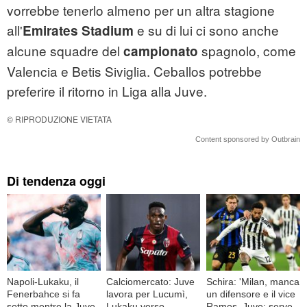
vorrebbe tenerlo almeno per un altra stagione
all'
e su di lui ci sono anche
Emirates Stadium
alcune squadre del
spagnolo, come
campionato
Valencia e Betis Siviglia. Ceballos potrebbe
preferire il ritorno in Liga alla Juve.
© RIPRODUZIONE VIETATA
Content sponsored by Outbrain
Di tendenza oggi
Napoli-Lukaku, il
Calciomercato: Juve
Schira: 'Milan, manca
Fenerbahce si fa
lavora per Lucumì,
un difensore e il vice
sotto mentre la Juve
Lukaku verso
Ramos, Juve: serve