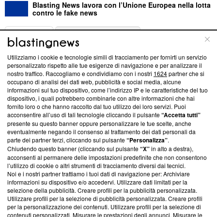
Blasting News lavora con l’Unione Europea nella lotta
contro le fake news
ABOUT
LINEA EDITORIALE
Utilizziamo i cookie e tecnologie simili di tracciamento per fornirti un servizio
Questa sezione offre informazioni trasparenti su Blasting
personalizzato rispetto alle tue esigenze di navigazione e per analizzare il
nostro traffico. Raccogliamo e condividiamo con i nostri
1624
partner che si
News, sui nostri processi editoriali e su come ci impegniamo a
occupano di analisi dei dati web, pubblicità e social media, alcune
creare news di qualità. Inoltre, afferma la nostra aderenza a
informazioni sul tuo dispositivo, come l’indirizzo IP e le caratteristiche del tuo
‘Trust Project - News with Integrity’
Blasting News non è
dispositivo, i quali potrebbero combinarle con altre informazioni che hai
ancora membro del programma, ma ha richiesto di farne
fornito loro o che hanno raccolto dal tuo utilizzo dei loro servizi. Puoi
parte; Trust Project non ha ancora effettuato una verifica di
acconsentire all’uso di tali tecnologie cliccando il pulsante
“Accetta tutti”
conformità agli standard.
presente su questo banner oppure personalizzare le tue scelte, anche
eventualmente negando il consenso al trattamento dei dati personali da
parte dei partner terzi, cliccando sul pulsante
“Personalizza”
.
Su di noi
Chiudendo questo banner (cliccando sul pulsante
“X”
in alto a destra),
acconsenti al permanere delle impostazioni predefinite che non consentono
Team editoriale
l’utilizzo di cookie o altri strumenti di tracciamento diversi dai tecnici.
Noi e i nostri partner trattiamo i tuoi dati di navigazione per: Archiviare
Corporate
informazioni su dispositivo e/o accedervi. Utilizzare dati limitati per la
selezione della pubblicità. Creare profili per la pubblicità personalizzata.
Redazione
Utilizzare profili per la selezione di pubblicità personalizzata. Creare profili
per la personalizzazione dei contenuti. Utilizzare profili per la selezione di
Informativa Privacy
contenuti personalizzati. Misurare le prestazioni degli annunci. Misurare le