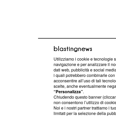
Potrebbe esserci
però un altro gradi
Utilizziamo i cookie e tecnologie s
dopo quello di Massimiliano Allegri
navigazione e per analizzare il no
dati web, pubblicità e social media,
indiscrezioni di mercato il tecnico 
i quali potrebbero combinarle con a
staff tecnico
'ex
Andrea Barzagli: l
acconsentire all’uso di tali tecnol
essere molto utile come allenatore d
scelte, anche eventualmente negand
“Personalizza”
.
Chiudendo questo banner (clicca
Fra l'altro Barzagli ha già lavorato in
non consentono l’utilizzo di cookie 
quello di Maurizio Sarri nella stag
Noi e i nostri partner trattiamo i t
esperienza professionale da collabo
limitati per la selezione della pubb