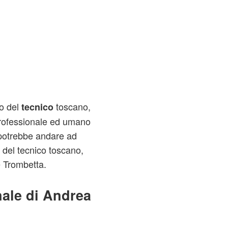
o del
toscano,
tecnico
professionale ed umano
 potrebbe andare ad
o del tecnico toscano,
e Trombetta.
nale di Andrea