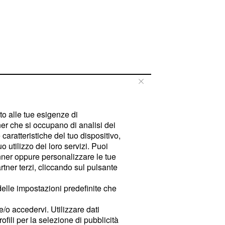
tto alle tue esigenze di
er che si occupano di analisi dei
caratteristiche del tuo dispositivo,
 utilizzo dei loro servizi. Puoi
ner oppure personalizzare le tue
tner terzi, cliccando sul pulsante
delle impostazioni predefinite che
e/o accedervi. Utilizzare dati
rofili per la selezione di pubblicità