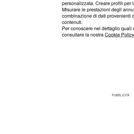
personalizzata. Creare profili per 
pochi mesi in quanto decise di gode
Misurare le prestazioni degli annun
pausa durata più di un anno, Barzagl
combinazione di dati provenienti da 
alla Continassa da collaboratore di A
contenuti.
Per conoscere nel dettaglio quali c
consultare la nostra
Cookie Policy
Barzagli possibile col
Allegri
Secondo le ultime indiscrezioni di 
potrebbe ritornare alla Juventus
da c
Massimiliano Allegri.