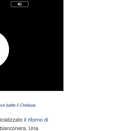
ve batte il Chelsea
icializzato
il ritorno di
 bianconera. Una