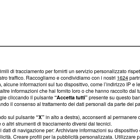
to ritorno alla Juventus
imili di tracciamento per fornirti un servizio personalizzato rispe
. Secondo le ultime
stro traffico. Raccogliamo e condividiamo con i nostri
1624
partn
 alcune informazioni sul tuo dispositivo, come l’indirizzo IP e le 
toscano vorrebbe nel suo
ltre informazioni che hai fornito loro o che hanno raccolto dal tuo
 difensore potrebbe
ogie cliccando il pulsante
“Accetta tutti”
presente su questo ban
ella fase difensiva.
o il consenso al trattamento dei dati personali da parte dei par
ndo sul pulsante
“X”
in alto a destra), acconsenti al permanere 
 uno staff tecnico, in
o altri strumenti di tracciamento diversi dai tecnici.
ione 2019-2020. La sua
uoi dati di navigazione per: Archiviare informazioni su dispositivo 
ratore di Sarri però durò
licità. Creare profili per la pubblicità personalizzata. Utilizzare p