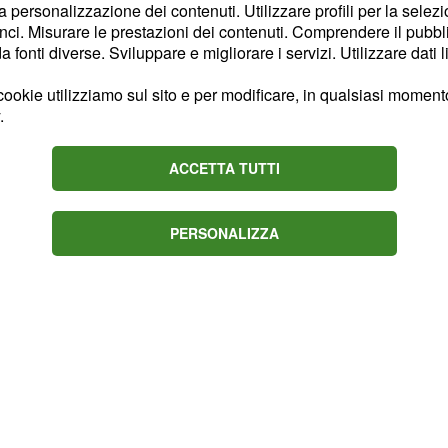
la personalizzazione dei contenuti. Utilizzare profili per la selez
rsi la famiglia. Dopo una
ci. Misurare le prestazioni dei contenuti. Comprendere il pubblic
i potrebbe far ritorno
fonti diverse. Sviluppare e migliorare i servizi. Utilizzare dati l
llegri.
ookie utilizziamo sul sito e per modificare, in qualsiasi momento,
.
laboratore di
ACCETTA TUTTI
mercato Andrea
Barzagli
ollaboratore di
PERSONALIZZA