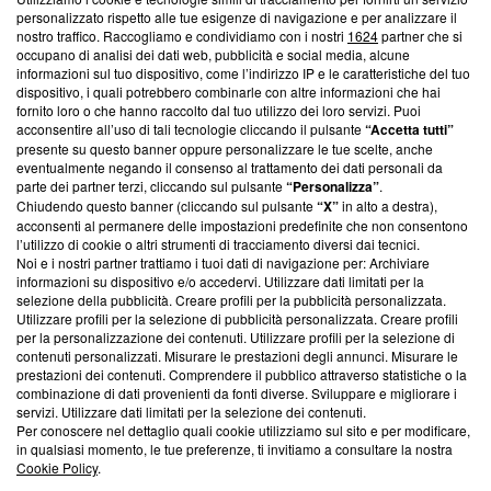
Questa sezione offre informazioni trasparenti su Blasting
personalizzato rispetto alle tue esigenze di navigazione e per analizzare il
nostro traffico. Raccogliamo e condividiamo con i nostri
1624
partner che si
News, sui nostri processi editoriali e su come ci impegniamo a
occupano di analisi dei dati web, pubblicità e social media, alcune
creare news di qualità. Inoltre, afferma la nostra aderenza a
informazioni sul tuo dispositivo, come l’indirizzo IP e le caratteristiche del tuo
‘Trust Project - News with Integrity’
Blasting News non è
dispositivo, i quali potrebbero combinarle con altre informazioni che hai
ancora membro del programma, ma ha richiesto di farne
fornito loro o che hanno raccolto dal tuo utilizzo dei loro servizi. Puoi
parte; Trust Project non ha ancora effettuato una verifica di
acconsentire all’uso di tali tecnologie cliccando il pulsante
“Accetta tutti”
conformità agli standard.
presente su questo banner oppure personalizzare le tue scelte, anche
eventualmente negando il consenso al trattamento dei dati personali da
parte dei partner terzi, cliccando sul pulsante
“Personalizza”
.
Su di noi
Chiudendo questo banner (cliccando sul pulsante
“X”
in alto a destra),
acconsenti al permanere delle impostazioni predefinite che non consentono
Team editoriale
l’utilizzo di cookie o altri strumenti di tracciamento diversi dai tecnici.
Noi e i nostri partner trattiamo i tuoi dati di navigazione per: Archiviare
Corporate
informazioni su dispositivo e/o accedervi. Utilizzare dati limitati per la
selezione della pubblicità. Creare profili per la pubblicità personalizzata.
Redazione
Utilizzare profili per la selezione di pubblicità personalizzata. Creare profili
per la personalizzazione dei contenuti. Utilizzare profili per la selezione di
Informativa Privacy
contenuti personalizzati. Misurare le prestazioni degli annunci. Misurare le
prestazioni dei contenuti. Comprendere il pubblico attraverso statistiche o la
Cookie Policy
combinazione di dati provenienti da fonti diverse. Sviluppare e migliorare i
servizi. Utilizzare dati limitati per la selezione dei contenuti.
Blasting SA, IDI CHE-247.845.224, Via Carlo Frasca, 3 - 6900
Per conoscere nel dettaglio quali cookie utilizziamo sul sito e per modificare,
Lugano (Svizzera) Tel:
+39 0690258937
in qualsiasi momento, le tue preferenze, ti invitiamo a consultare la nostra
Cookie Policy
.
© 2026 Blasting News