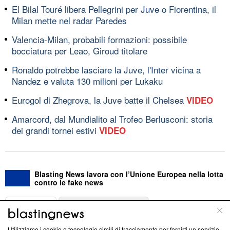
El Bilal Touré libera Pellegrini per Juve o Fiorentina, il
Milan mette nel radar Paredes
Valencia-Milan, probabili formazioni: possibile
bocciatura per Leao, Giroud titolare
Ronaldo potrebbe lasciare la Juve, l'Inter vicina a
Nandez e valuta 130 milioni per Lukaku
Eurogol di Zhegrova, la Juve batte il Chelsea
VIDEO
Amarcord, dal Mundialito al Trofeo Berlusconi: storia
dei grandi tornei estivi
VIDEO
Blasting News lavora con l’Unione Europea nella lotta
contro le fake news
ABOUT
LINEA EDITORIALE
Utilizziamo i cookie e tecnologie simili di tracciamento per fornirti un servizio