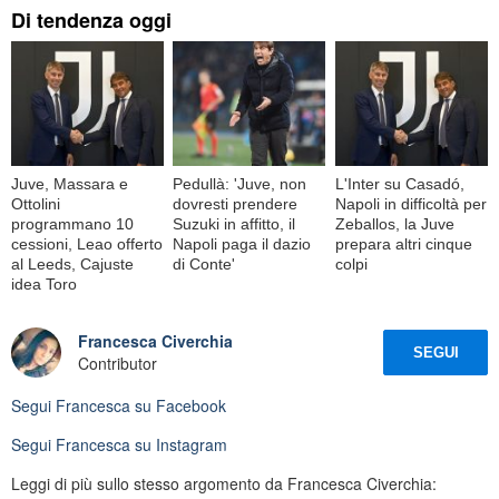
Di tendenza oggi
Juve, Massara e
Pedullà: 'Juve, non
L'Inter su Casadó,
Ottolini
dovresti prendere
Napoli in difficoltà per
programmano 10
Suzuki in affitto, il
Zeballos, la Juve
cessioni, Leao offerto
Napoli paga il dazio
prepara altri cinque
al Leeds, Cajuste
di Conte'
colpi
idea Toro
Francesca Civerchia
SEGUI
Contributor
Segui
Francesca
su Facebook
Segui
Francesca
su Instagram
Leggi di più sullo stesso argomento da Francesca Civerchia: