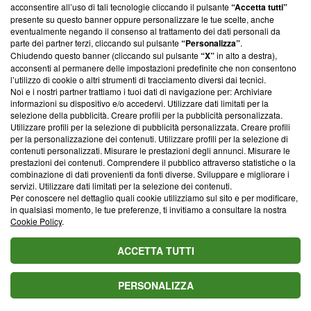
parte; Trust Project non ha ancora effettuato una verifica di
acconsentire all’uso di tali tecnologie cliccando il pulsante
“Accetta tutti”
conformità agli standard.
presente su questo banner oppure personalizzare le tue scelte, anche
eventualmente negando il consenso al trattamento dei dati personali da
parte dei partner terzi, cliccando sul pulsante
“Personalizza”
.
Su di noi
Chiudendo questo banner (cliccando sul pulsante
“X”
in alto a destra),
acconsenti al permanere delle impostazioni predefinite che non consentono
Team editoriale
l’utilizzo di cookie o altri strumenti di tracciamento diversi dai tecnici.
Noi e i nostri partner trattiamo i tuoi dati di navigazione per: Archiviare
Corporate
informazioni su dispositivo e/o accedervi. Utilizzare dati limitati per la
selezione della pubblicità. Creare profili per la pubblicità personalizzata.
Redazione
Utilizzare profili per la selezione di pubblicità personalizzata. Creare profili
per la personalizzazione dei contenuti. Utilizzare profili per la selezione di
Informativa Privacy
contenuti personalizzati. Misurare le prestazioni degli annunci. Misurare le
prestazioni dei contenuti. Comprendere il pubblico attraverso statistiche o la
Cookie Policy
combinazione di dati provenienti da fonti diverse. Sviluppare e migliorare i
servizi. Utilizzare dati limitati per la selezione dei contenuti.
Blasting SA, IDI CHE-247.845.224, Via Carlo Frasca, 3 - 6900
Per conoscere nel dettaglio quali cookie utilizziamo sul sito e per modificare,
Lugano (Svizzera) Tel:
+39 0690258937
in qualsiasi momento, le tue preferenze, ti invitiamo a consultare la nostra
Cookie Policy
.
© 2026 Blasting News
ACCETTA TUTTI
PERSONALIZZA