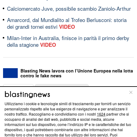
Calciomercato Juve, possibile scambio Zaniolo-Arthur
Amarcord, dal Mundialito al Trofeo Berlusconi: storia
dei grandi tornei estivi
VIDEO
Milan-Inter in Australia, finisce in parità il primo derby
della stagione
VIDEO
Blasting News lavora con l’Unione Europea nella lotta
contro le fake news
ABOUT
LINEA EDITORIALE
Utilizziamo i cookie e tecnologie simili di tracciamento per fornirti un servizio
Questa sezione offre informazioni trasparenti su Blasting
personalizzato rispetto alle tue esigenze di navigazione e per analizzare il
nostro traffico. Raccogliamo e condividiamo con i nostri
1624
partner che si
News, sui nostri processi editoriali e su come ci impegniamo a
occupano di analisi dei dati web, pubblicità e social media, alcune
creare news di qualità. Inoltre, afferma la nostra aderenza a
informazioni sul tuo dispositivo, come l’indirizzo IP e le caratteristiche del tuo
‘Trust Project - News with Integrity’
Blasting News non è
dispositivo, i quali potrebbero combinarle con altre informazioni che hai
ancora membro del programma, ma ha richiesto di farne
fornito loro o che hanno raccolto dal tuo utilizzo dei loro servizi. Puoi