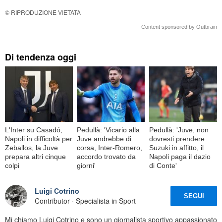
© RIPRODUZIONE VIETATA
Content sponsored by Outbrain
Di tendenza oggi
L'Inter su Casadó,
Pedullà: 'Vicario alla
Pedullà: 'Juve, non
Napoli in difficoltà per
Juve andrebbe di
dovresti prendere
Zeballos, la Juve
corsa, Inter-Romero,
Suzuki in affitto, il
prepara altri cinque
accordo trovato da
Napoli paga il dazio
colpi
giorni'
di Conte'
Luigi Cotrino
SEGUI
Contributor · Specialista in Sport
Mi chiamo Luigi Cotrino e sono un giornalista sportivo appassionato