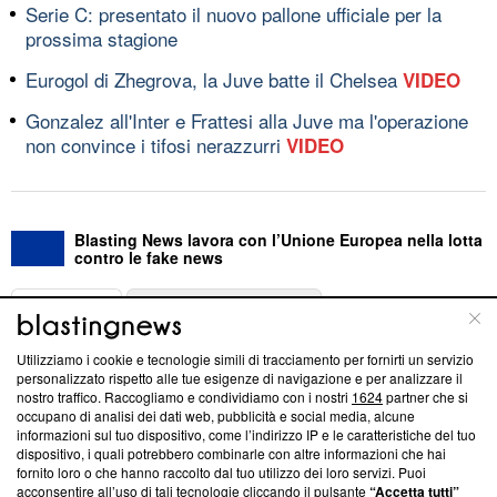
Serie C: presentato il nuovo pallone ufficiale per la
prossima stagione
Eurogol di Zhegrova, la Juve batte il Chelsea
VIDEO
Gonzalez all'Inter e Frattesi alla Juve ma l'operazione
non convince i tifosi nerazzurri
VIDEO
Blasting News lavora con l’Unione Europea nella lotta
contro le fake news
ABOUT
LINEA EDITORIALE
Utilizziamo i cookie e tecnologie simili di tracciamento per fornirti un servizio
Questa sezione offre informazioni trasparenti su Blasting
personalizzato rispetto alle tue esigenze di navigazione e per analizzare il
nostro traffico. Raccogliamo e condividiamo con i nostri
1624
partner che si
News, sui nostri processi editoriali e su come ci impegniamo a
occupano di analisi dei dati web, pubblicità e social media, alcune
creare news di qualità. Inoltre, afferma la nostra aderenza a
informazioni sul tuo dispositivo, come l’indirizzo IP e le caratteristiche del tuo
‘Trust Project - News with Integrity’
Blasting News non è
dispositivo, i quali potrebbero combinarle con altre informazioni che hai
ancora membro del programma, ma ha richiesto di farne
fornito loro o che hanno raccolto dal tuo utilizzo dei loro servizi. Puoi
parte; Trust Project non ha ancora effettuato una verifica di
acconsentire all’uso di tali tecnologie cliccando il pulsante
“Accetta tutti”