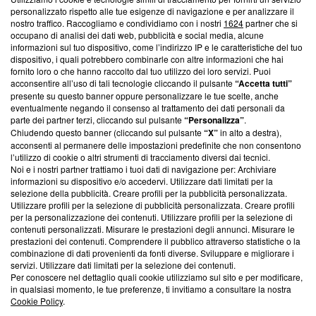
Questa sezione offre informazioni trasparenti su Blasting
personalizzato rispetto alle tue esigenze di navigazione e per analizzare il
nostro traffico. Raccogliamo e condividiamo con i nostri
1624
partner che si
News, sui nostri processi editoriali e su come ci impegniamo a
occupano di analisi dei dati web, pubblicità e social media, alcune
creare news di qualità. Inoltre, afferma la nostra aderenza a
informazioni sul tuo dispositivo, come l’indirizzo IP e le caratteristiche del tuo
‘Trust Project - News with Integrity’
Blasting News non è
dispositivo, i quali potrebbero combinarle con altre informazioni che hai
ancora membro del programma, ma ha richiesto di farne
fornito loro o che hanno raccolto dal tuo utilizzo dei loro servizi. Puoi
parte; Trust Project non ha ancora effettuato una verifica di
acconsentire all’uso di tali tecnologie cliccando il pulsante
“Accetta tutti”
conformità agli standard.
presente su questo banner oppure personalizzare le tue scelte, anche
eventualmente negando il consenso al trattamento dei dati personali da
parte dei partner terzi, cliccando sul pulsante
“Personalizza”
.
Su di noi
Chiudendo questo banner (cliccando sul pulsante
“X”
in alto a destra),
acconsenti al permanere delle impostazioni predefinite che non consentono
Team editoriale
l’utilizzo di cookie o altri strumenti di tracciamento diversi dai tecnici.
Noi e i nostri partner trattiamo i tuoi dati di navigazione per: Archiviare
Corporate
informazioni su dispositivo e/o accedervi. Utilizzare dati limitati per la
selezione della pubblicità. Creare profili per la pubblicità personalizzata.
Redazione
Utilizzare profili per la selezione di pubblicità personalizzata. Creare profili
per la personalizzazione dei contenuti. Utilizzare profili per la selezione di
Informativa Privacy
contenuti personalizzati. Misurare le prestazioni degli annunci. Misurare le
prestazioni dei contenuti. Comprendere il pubblico attraverso statistiche o la
Cookie Policy
combinazione di dati provenienti da fonti diverse. Sviluppare e migliorare i
servizi. Utilizzare dati limitati per la selezione dei contenuti.
Blasting SA, IDI CHE-247.845.224, Via Carlo Frasca, 3 - 6900
Per conoscere nel dettaglio quali cookie utilizziamo sul sito e per modificare,
Lugano (Svizzera) Tel:
+39 0690258937
in qualsiasi momento, le tue preferenze, ti invitiamo a consultare la nostra
Cookie Policy
.
© 2026 Blasting News