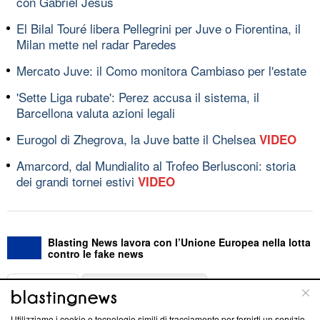
con Gabriel Jesus
El Bilal Touré libera Pellegrini per Juve o Fiorentina, il
Milan mette nel radar Paredes
Mercato Juve: il Como monitora Cambiaso per l'estate
'Sette Liga rubate': Perez accusa il sistema, il
Barcellona valuta azioni legali
Eurogol di Zhegrova, la Juve batte il Chelsea
VIDEO
Amarcord, dal Mundialito al Trofeo Berlusconi: storia
dei grandi tornei estivi
VIDEO
Blasting News lavora con l’Unione Europea nella lotta
contro le fake news
ABOUT
LINEA EDITORIALE
Utilizziamo i cookie e tecnologie simili di tracciamento per fornirti un servizio