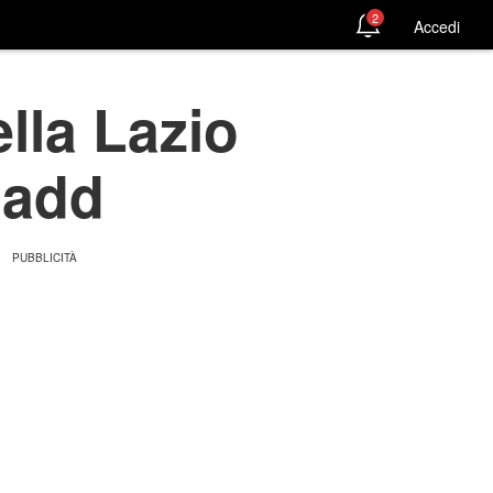
2
Accedi
lla Lazio
Sadd