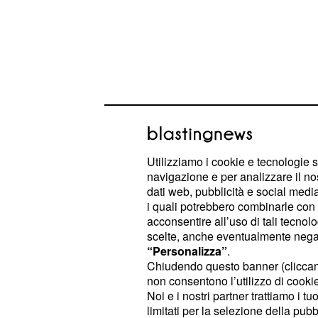
I dettagli della trattat
Utilizziamo i cookie e tecnologie s
Romagnoli e l'Al Sad
navigazione e per analizzare il no
dati web, pubblicità e social media,
Le negoziazioni tra la società bianco
i quali potrebbero combinarle con a
qatariota si trovano in una
acconsentire all’uso di tali tecnol
fase de
scelte, anche eventualmente negand
L'
ha manifestato un
Al Sadd
inter
“Personalizza”
.
per Romagnoli, ri
forte e concreto
Chiudendo questo banner (clicca
non consentono l’utilizzo di cookie 
nell
fondamentale e insostituibile
Noi e i nostri partner trattiamo i t
ultime stagioni agonistiche. Questo 
limitati per la selezione della pubb