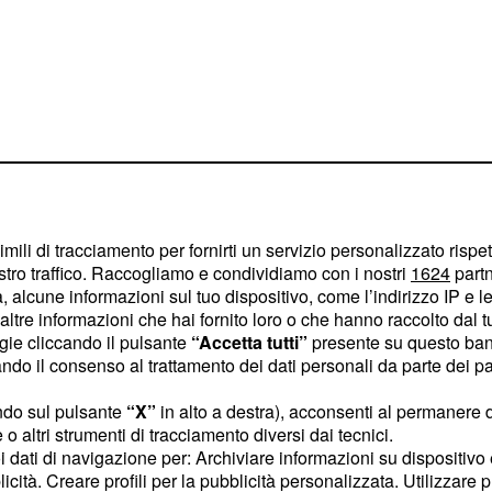
iva tra Alessio
imili di tracciamento per fornirti un servizio personalizzato rispe
d
stro traffico. Raccogliamo e condividiamo con i nostri
1624
partn
 alcune informazioni sul tuo dispositivo, come l’indirizzo IP e le 
celeste e il club
ltre informazioni che hai fornito loro o che hanno raccolto dal tuo
.
ogie cliccando il pulsante
“Accetta tutti”
presente su questo ban
cisamente avanzata
o il consenso al trattamento dei dati personali da parte dei par
esse particolarmente
conoscendo il suo
ruolo
ndo sul pulsante
“X”
in alto a destra), acconsenti al permanere 
o altri strumenti di tracciamento diversi dai tecnici.
a difesa della Lazio nelle
uoi dati di navigazione per: Archiviare informazioni su dispositivo 
trasferimento, qualora
licità. Creare profili per la pubblicità personalizzata. Utilizzare p