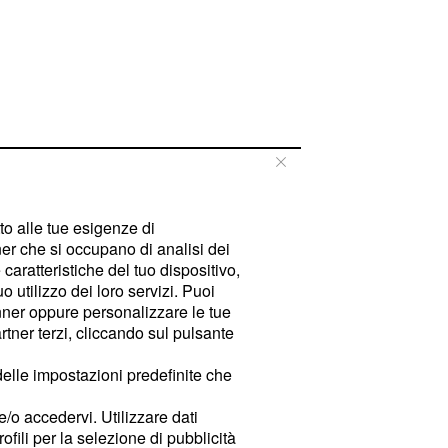
tto alle tue esigenze di
er che si occupano di analisi dei
caratteristiche del tuo dispositivo,
 utilizzo dei loro servizi. Puoi
ner oppure personalizzare le tue
tner terzi, cliccando sul pulsante
delle impostazioni predefinite che
e/o accedervi. Utilizzare dati
rofili per la selezione di pubblicità