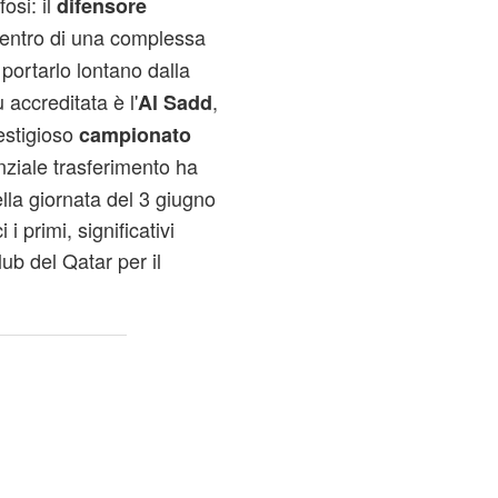
fosi: il
difensore
centro di una complessa
portarlo lontano dalla
 accreditata è l'
,
Al Sadd
estigioso
campionato
nziale trasferimento ha
ella giornata del 3 giugno
i primi, significativi
lub del Qatar per il