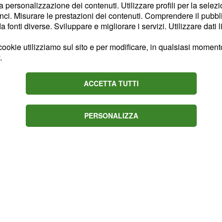
tiva, segnerebbe la
la personalizzazione dei contenuti. Utilizzare profili per la selez
ci. Misurare le prestazioni dei contenuti. Comprendere il pubblic
nella carriera di
te
fonti diverse. Sviluppare e migliorare i servizi. Utilizzare dati l
, un'esperienza che lo
l momento, tuttavia, non
ookie utilizziamo sul sito e per modificare, in qualsiasi momento,
.
precisi
i economici
rata dell'eventuale
ACCETTA TUTTI
e italiano alla squadra
anno definiti nelle
PERSONALIZZA