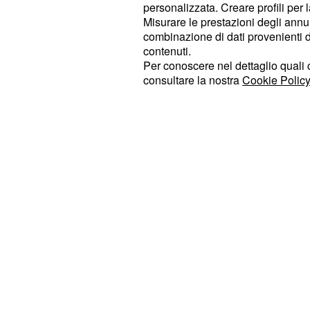
dovesse concretizzarsi in via defini
personalizzata. Creare profili per 
Misurare le prestazioni degli annun
conclusione di un capitolo importan
combinazione di dati provenienti da 
Romagnoli con la maglia della Lazio
contenuti.
ha visto protagonista indiscusso. A
Per conoscere nel dettaglio quali c
consultare la nostra
Cookie Policy
sono stati ancora divulgati i
dettagl
dell'operazione, né la potenziale
du
che legherebbe il difensor
contratto
dell'Al Sadd, aspetti cruciali che sar
prossime fasi della trattativa.