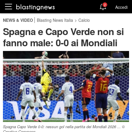
2
Accedi
NEWS & VIDEO
Blasting News Italia
>
Calcio
Spagna e Capo Verde non si
fanno male: 0-0 ai Mondiali
Spagna Capo Verde 0-0: nessun gol nella partita dei Mondiali 2026 ... ©
Creative Commons