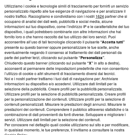
Utilizziamo i cookie e tecnologie simili di tracciamento per fornirti un servizio
Questa sezione offre informazioni trasparenti su Blasting
personalizzato rispetto alle tue esigenze di navigazione e per analizzare il
nostro traffico. Raccogliamo e condividiamo con i nostri
1624
partner che si
News, sui nostri processi editoriali e su come ci impegniamo a
occupano di analisi dei dati web, pubblicità e social media, alcune
creare news di qualità. Inoltre, afferma la nostra aderenza a
informazioni sul tuo dispositivo, come l’indirizzo IP e le caratteristiche del tuo
‘Trust Project - News with Integrity’
Blasting News non è
dispositivo, i quali potrebbero combinarle con altre informazioni che hai
ancora membro del programma, ma ha richiesto di farne
fornito loro o che hanno raccolto dal tuo utilizzo dei loro servizi. Puoi
parte; Trust Project non ha ancora effettuato una verifica di
acconsentire all’uso di tali tecnologie cliccando il pulsante
“Accetta tutti”
conformità agli standard.
presente su questo banner oppure personalizzare le tue scelte, anche
eventualmente negando il consenso al trattamento dei dati personali da
parte dei partner terzi, cliccando sul pulsante
“Personalizza”
.
Su di noi
Chiudendo questo banner (cliccando sul pulsante
“X”
in alto a destra),
acconsenti al permanere delle impostazioni predefinite che non consentono
Team editoriale
l’utilizzo di cookie o altri strumenti di tracciamento diversi dai tecnici.
Noi e i nostri partner trattiamo i tuoi dati di navigazione per: Archiviare
Corporate
informazioni su dispositivo e/o accedervi. Utilizzare dati limitati per la
selezione della pubblicità. Creare profili per la pubblicità personalizzata.
Redazione
Utilizzare profili per la selezione di pubblicità personalizzata. Creare profili
per la personalizzazione dei contenuti. Utilizzare profili per la selezione di
Informativa Privacy
contenuti personalizzati. Misurare le prestazioni degli annunci. Misurare le
prestazioni dei contenuti. Comprendere il pubblico attraverso statistiche o la
Cookie Policy
combinazione di dati provenienti da fonti diverse. Sviluppare e migliorare i
servizi. Utilizzare dati limitati per la selezione dei contenuti.
Blasting SA, IDI CHE-247.845.224, Via Carlo Frasca, 3 - 6900
Per conoscere nel dettaglio quali cookie utilizziamo sul sito e per modificare,
Lugano (Svizzera) Tel:
+39 0690258937
in qualsiasi momento, le tue preferenze, ti invitiamo a consultare la nostra
Cookie Policy
.