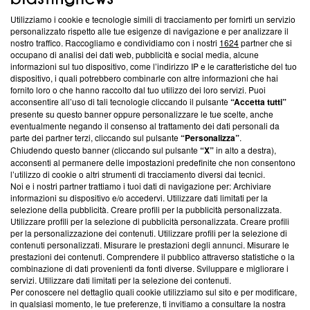
Utilizziamo i cookie e tecnologie simili di tracciamento per fornirti un servizio
Questa sezione offre informazioni trasparenti su Blasting
personalizzato rispetto alle tue esigenze di navigazione e per analizzare il
nostro traffico. Raccogliamo e condividiamo con i nostri
1624
partner che si
News, sui nostri processi editoriali e su come ci impegniamo a
occupano di analisi dei dati web, pubblicità e social media, alcune
creare news di qualità. Inoltre, afferma la nostra aderenza a
informazioni sul tuo dispositivo, come l’indirizzo IP e le caratteristiche del tuo
‘Trust Project - News with Integrity’
Blasting News non è
dispositivo, i quali potrebbero combinarle con altre informazioni che hai
ancora membro del programma, ma ha richiesto di farne
fornito loro o che hanno raccolto dal tuo utilizzo dei loro servizi. Puoi
parte; Trust Project non ha ancora effettuato una verifica di
acconsentire all’uso di tali tecnologie cliccando il pulsante
“Accetta tutti”
conformità agli standard.
presente su questo banner oppure personalizzare le tue scelte, anche
eventualmente negando il consenso al trattamento dei dati personali da
parte dei partner terzi, cliccando sul pulsante
“Personalizza”
.
Su di noi
Chiudendo questo banner (cliccando sul pulsante
“X”
in alto a destra),
acconsenti al permanere delle impostazioni predefinite che non consentono
Team editoriale
l’utilizzo di cookie o altri strumenti di tracciamento diversi dai tecnici.
Noi e i nostri partner trattiamo i tuoi dati di navigazione per: Archiviare
Corporate
informazioni su dispositivo e/o accedervi. Utilizzare dati limitati per la
selezione della pubblicità. Creare profili per la pubblicità personalizzata.
Redazione
Utilizzare profili per la selezione di pubblicità personalizzata. Creare profili
per la personalizzazione dei contenuti. Utilizzare profili per la selezione di
Informativa Privacy
contenuti personalizzati. Misurare le prestazioni degli annunci. Misurare le
prestazioni dei contenuti. Comprendere il pubblico attraverso statistiche o la
Cookie Policy
combinazione di dati provenienti da fonti diverse. Sviluppare e migliorare i
servizi. Utilizzare dati limitati per la selezione dei contenuti.
Blasting SA, IDI CHE-247.845.224, Via Carlo Frasca, 3 - 6900
Per conoscere nel dettaglio quali cookie utilizziamo sul sito e per modificare,
Lugano (Svizzera) Tel:
+39 0690258937
in qualsiasi momento, le tue preferenze, ti invitiamo a consultare la nostra