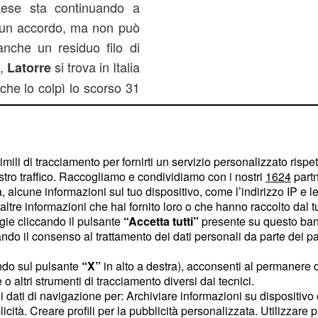
Paese sta continuando a
ad un accordo, ma non può
anche un residuo filo di
,
si trova in Italia
Latorre
che lo colpì lo scorso 31
cato in India. Il governo
otesi di uno
scambio di
in cambio del rilascio di
imili di tracciamento per fornirti un servizio personalizzato rispe
na nave che trasportava
stro traffico. Raccogliamo e condividiamo con i nostri
1624
partn
oblema può essere di tipo
 alcune informazioni sul tuo dispositivo, come l’indirizzo IP e le 
ltre informazioni che hai fornito loro o che hanno raccolto dal tuo
o onorevole scambiare dei
ogie cliccando il pulsante
“Accetta tutti”
presente su questo ban
do il loro lavoro con dei
o il consenso al trattamento dei dati personali da parte dei par
ndo sul pulsante
“X”
in alto a destra), acconsenti al permanere 
o altri strumenti di tracciamento diversi dai tecnici.
subire l'iniziativa indiana
uoi dati di navigazione per: Archiviare informazioni su dispositivo 
 fa sentire con decisione,
licità. Creare profili per la pubblicità personalizzata. Utilizzare p