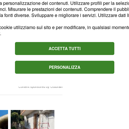
o alle proprie posizioni.
la personalizzazione dei contenuti. Utilizzare profili per la selez
ci. Misurare le prestazioni dei contenuti. Comprendere il pubblic
e ultime ore, è stata
fonti diverse. Sviluppare e migliorare i servizi. Utilizzare dati l
dante il caso dei Marò al
capo dei servizi segreti,
ookie utilizziamo sul sito e per modificare, in qualsiasi momento,
.
a potrà avere un punto di
uale portare avanti le
ACCETTA TUTTI
ranno andare a buon fine
 che da un punto di vista
vvero molto complicata.
PERSONALIZZA
Content sponsored by Outbrain