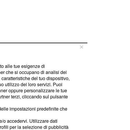
tto alle tue esigenze di
er che si occupano di analisi dei
caratteristiche del tuo dispositivo,
 utilizzo dei loro servizi. Puoi
ner oppure personalizzare le tue
tner terzi, cliccando sul pulsante
delle impostazioni predefinite che
e/o accedervi. Utilizzare dati
rofili per la selezione di pubblicità