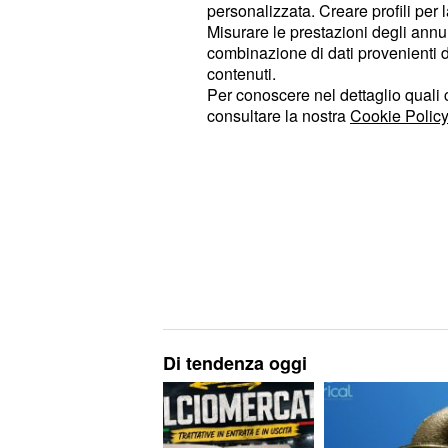
dall'India non si smuovono rispett
personalizzata. Creare profili per 
Misurare le prestazioni degli annun
Una notizia positiva, in quest
combinazione di dati provenienti da 
l'assegnazione del fascicolo riguar
contenuti.
consigliere del premier Modi ed ex 
Per conoscere nel dettaglio quali c
consultare la nostra
Cookie Policy
Rajiv Doval. In questo modo, l'Itali
riferimento ben delineato col q
trattative che a questo punto pot
solo con un accordo politico, dato
giudiziario la situazione appare da
© RIPRODUZIONE VIETATA
Di tendenza oggi