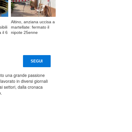
Altino, anziana uccisa a
ibili
martellate: fermato il
 il 6
nipote 25enne
SEGUI
uto una grande passione
lavorato in diversi giornali
 settori, dalla cronaca
o.