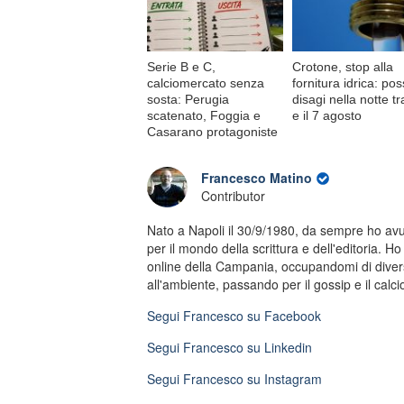
Serie B e C,
Crotone, stop alla
calciomercato senza
fornitura idrica: poss
sosta: Perugia
disagi nella notte tra
scatenato, Foggia e
e il 7 agosto
Casarano protagoniste
Francesco Matino
Contributor
Nato a Napoli il 30/9/1980, da sempre ho av
per il mondo della scrittura e dell'editoria. Ho 
online della Campania, occupandomi di diversi
all'ambiente, passando per il gossip e il calci
Segui
Francesco
su Facebook
Segui
Francesco
su Linkedin
Segui
Francesco
su Instagram