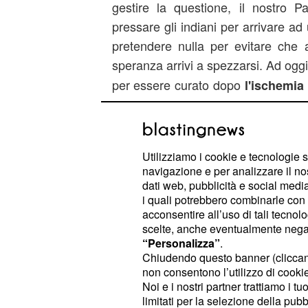
gestire la questione, il nostro 
pressare gli indiani per arrivare 
pretendere nulla per evitare che 
speranza arrivi a spezzarsi. Ad oggi
per essere curato dopo
l'ischemia
agosto, mentre
è ancora bloc
Girone
italiano sta anche vagliando l'ip
la libertà dei due Marò 
prigionieri:
Utilizziamo i cookie e tecnologie s
18 marinai indiani arrestati su u
navigazione e per analizzare il no
della droga. In questo caso, il pr
dati web, pubblicità e social media,
i quali potrebbero combinarle con a
morale: non sarebbe, infatti, molt
acconsentire all’uso di tali tecnol
militari che in India stavano facen
scelte, anche eventualmente negand
criminali indiani.
“Personalizza”
.
Chiudendo questo banner (clicca
non consentono l’utilizzo di cookie 
Certo, l'Italia non può continuare a 
Noi e i nostri partner trattiamo i t
e ormai si è notato che se non ci si
limitati per la selezione della pubb