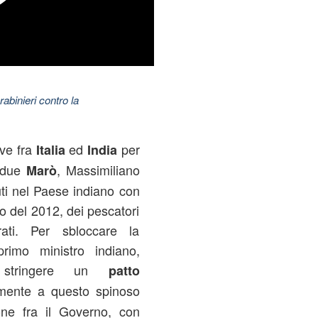
abinieri contro la
ve fra
ed
per
Italia
India
i due
, Massimiliano
Marò
uti nel Paese indiano con
io del 2012, dei pescatori
ati. Per sbloccare la
primo ministro indiano,
stringere un
patto
namente a questo spinoso
one fra il Governo, con