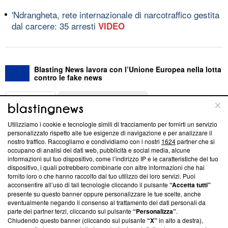
'Ndrangheta, rete internazionale di narcotraffico gestita
dal carcere: 35 arresti
VIDEO
Blasting News lavora con l’Unione Europea nella lotta
contro le fake news
ABOUT
LINEA EDITORIALE
Utilizziamo i cookie e tecnologie simili di tracciamento per fornirti un servizio
Questa sezione offre informazioni trasparenti su Blasting
personalizzato rispetto alle tue esigenze di navigazione e per analizzare il
nostro traffico. Raccogliamo e condividiamo con i nostri
1624
partner che si
News, sui nostri processi editoriali e su come ci impegniamo a
occupano di analisi dei dati web, pubblicità e social media, alcune
creare news di qualità. Inoltre, afferma la nostra aderenza a
informazioni sul tuo dispositivo, come l’indirizzo IP e le caratteristiche del tuo
‘Trust Project - News with Integrity’
Blasting News non è
dispositivo, i quali potrebbero combinarle con altre informazioni che hai
ancora membro del programma, ma ha richiesto di farne
fornito loro o che hanno raccolto dal tuo utilizzo dei loro servizi. Puoi
parte; Trust Project non ha ancora effettuato una verifica di
acconsentire all’uso di tali tecnologie cliccando il pulsante
“Accetta tutti”
conformità agli standard.
presente su questo banner oppure personalizzare le tue scelte, anche
eventualmente negando il consenso al trattamento dei dati personali da
parte dei partner terzi, cliccando sul pulsante
“Personalizza”
.
Su di noi
Chiudendo questo banner (cliccando sul pulsante
“X”
in alto a destra),