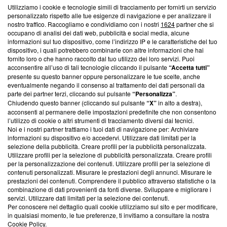
Utilizziamo i cookie e tecnologie simili di tracciamento per fornirti un servizio
personalizzato rispetto alle tue esigenze di navigazione e per analizzare il
Questa sezione offre informazioni trasparenti su Blasting
nostro traffico. Raccogliamo e condividiamo con i nostri
1624
partner che si
News, sui nostri processi editoriali e su come ci impegniamo a
occupano di analisi dei dati web, pubblicità e social media, alcune
creare news di qualità. Inoltre, afferma la nostra aderenza a
informazioni sul tuo dispositivo, come l’indirizzo IP e le caratteristiche del tuo
‘Trust Project - News with Integrity’
Blasting News non è
dispositivo, i quali potrebbero combinarle con altre informazioni che hai
fornito loro o che hanno raccolto dal tuo utilizzo dei loro servizi. Puoi
ancora membro del programma, ma ha richiesto di farne
acconsentire all’uso di tali tecnologie cliccando il pulsante
“Accetta tutti”
parte; Trust Project non ha ancora effettuato una verifica di
presente su questo banner oppure personalizzare le tue scelte, anche
conformità agli standard.
eventualmente negando il consenso al trattamento dei dati personali da
parte dei partner terzi, cliccando sul pulsante
“Personalizza”
.
Su di noi
Chiudendo questo banner (cliccando sul pulsante
“X”
in alto a destra),
acconsenti al permanere delle impostazioni predefinite che non consentono
Team editoriale
l’utilizzo di cookie o altri strumenti di tracciamento diversi dai tecnici.
Noi e i nostri partner trattiamo i tuoi dati di navigazione per: Archiviare
Corporate
informazioni su dispositivo e/o accedervi. Utilizzare dati limitati per la
selezione della pubblicità. Creare profili per la pubblicità personalizzata.
Redazione
Utilizzare profili per la selezione di pubblicità personalizzata. Creare profili
per la personalizzazione dei contenuti. Utilizzare profili per la selezione di
Informativa Privacy
contenuti personalizzati. Misurare le prestazioni degli annunci. Misurare le
prestazioni dei contenuti. Comprendere il pubblico attraverso statistiche o la
Cookie Policy
combinazione di dati provenienti da fonti diverse. Sviluppare e migliorare i
servizi. Utilizzare dati limitati per la selezione dei contenuti.
Per conoscere nel dettaglio quali cookie utilizziamo sul sito e per modificare,
Blasting SA, IDI CHE-247.845.224, Via Carlo Frasca, 3 - 6900
in qualsiasi momento, le tue preferenze, ti invitiamo a consultare la nostra
Lugano (Svizzera) Tel:
+39 0690258937
Cookie Policy
.