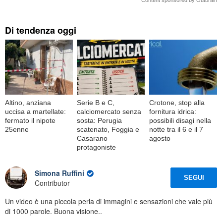
Content sponsored by Outbrain
Di tendenza oggi
Altino, anziana
Serie B e C,
Crotone, stop alla
uccisa a martellate:
calciomercato senza
fornitura idrica:
fermato il nipote
sosta: Perugia
possibili disagi nella
25enne
scatenato, Foggia e
notte tra il 6 e il 7
Casarano
agosto
protagoniste
Simona Ruffini
SEGUI
Contributor
Un video è una piccola perla di immagini e sensazioni che vale più
di 1000 parole. Buona visione..