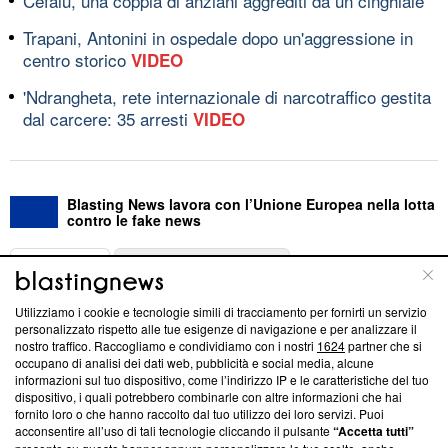
Cefalù, una coppia di anziani aggrediti da un cinghiale
Trapani, Antonini in ospedale dopo un'aggressione in
centro storico
VIDEO
'Ndrangheta, rete internazionale di narcotraffico gestita
dal carcere: 35 arresti
VIDEO
Blasting News lavora con l’Unione Europea nella lotta
contro le fake news
ABOUT
LINEA EDITORIALE
Utilizziamo i cookie e tecnologie simili di tracciamento per fornirti un servizio
Questa sezione offre informazioni trasparenti su Blasting
personalizzato rispetto alle tue esigenze di navigazione e per analizzare il
nostro traffico. Raccogliamo e condividiamo con i nostri
1624
partner che si
News, sui nostri processi editoriali e su come ci impegniamo a
occupano di analisi dei dati web, pubblicità e social media, alcune
creare news di qualità. Inoltre, afferma la nostra aderenza a
informazioni sul tuo dispositivo, come l’indirizzo IP e le caratteristiche del tuo
‘Trust Project - News with Integrity’
Blasting News non è
dispositivo, i quali potrebbero combinarle con altre informazioni che hai
ancora membro del programma, ma ha richiesto di farne
fornito loro o che hanno raccolto dal tuo utilizzo dei loro servizi. Puoi
parte; Trust Project non ha ancora effettuato una verifica di
acconsentire all’uso di tali tecnologie cliccando il pulsante
“Accetta tutti”