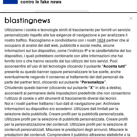
contro le fake news
ABOUT
LINEA EDITORIALE
Utilizziamo i cookie e tecnologie simili di tracciamento per fornirti un servizio
Questa sezione offre informazioni trasparenti su Blasting
personalizzato rispetto alle tue esigenze di navigazione e per analizzare il
nostro traffico. Raccogliamo e condividiamo con i nostri
1624
partner che si
News, sui nostri processi editoriali e su come ci impegniamo a
occupano di analisi dei dati web, pubblicità e social media, alcune
creare news di qualità. Inoltre, afferma la nostra aderenza a
informazioni sul tuo dispositivo, come l’indirizzo IP e le caratteristiche del tuo
‘Trust Project - News with Integrity’
Blasting News non è
dispositivo, i quali potrebbero combinarle con altre informazioni che hai
ancora membro del programma, ma ha richiesto di farne
fornito loro o che hanno raccolto dal tuo utilizzo dei loro servizi. Puoi
parte; Trust Project non ha ancora effettuato una verifica di
acconsentire all’uso di tali tecnologie cliccando il pulsante
“Accetta tutti”
conformità agli standard.
presente su questo banner oppure personalizzare le tue scelte, anche
eventualmente negando il consenso al trattamento dei dati personali da
parte dei partner terzi, cliccando sul pulsante
“Personalizza”
.
Su di noi
Chiudendo questo banner (cliccando sul pulsante
“X”
in alto a destra),
acconsenti al permanere delle impostazioni predefinite che non consentono
Team editoriale
l’utilizzo di cookie o altri strumenti di tracciamento diversi dai tecnici.
Noi e i nostri partner trattiamo i tuoi dati di navigazione per: Archiviare
Corporate
informazioni su dispositivo e/o accedervi. Utilizzare dati limitati per la
selezione della pubblicità. Creare profili per la pubblicità personalizzata.
Redazione
Utilizzare profili per la selezione di pubblicità personalizzata. Creare profili
per la personalizzazione dei contenuti. Utilizzare profili per la selezione di
Informativa Privacy
contenuti personalizzati. Misurare le prestazioni degli annunci. Misurare le
prestazioni dei contenuti. Comprendere il pubblico attraverso statistiche o la