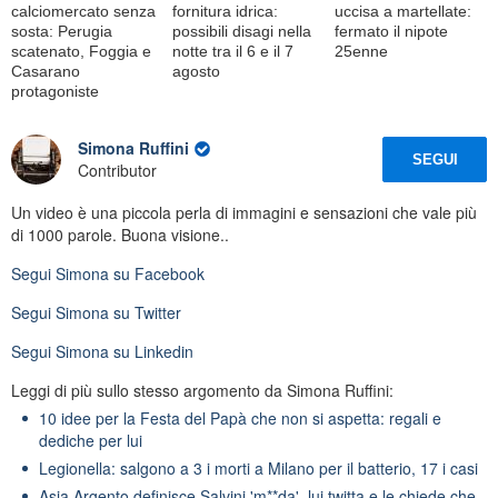
calciomercato senza
fornitura idrica:
uccisa a martellate:
sosta: Perugia
possibili disagi nella
fermato il nipote
scatenato, Foggia e
notte tra il 6 e il 7
25enne
Casarano
agosto
protagoniste
Simona Ruffini
SEGUI
Contributor
Un video è una piccola perla di immagini e sensazioni che vale più
di 1000 parole. Buona visione..
Segui
Simona
su Facebook
Segui
Simona
su Twitter
Segui
Simona
su Linkedin
Leggi di più sullo stesso argomento da Simona Ruffini:
10 idee per la Festa del Papà che non si aspetta: regali e
dediche per lui
Legionella: salgono a 3 i morti a Milano per il batterio, 17 i casi
Asia Argento definisce Salvini 'm**da', lui twitta e le chiede che