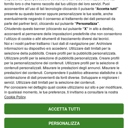
ancora membro del programma, ma ha richiesto di farne
fornito loro o che hanno raccolto dal tuo utilizzo dei loro servizi. Puoi
parte; Trust Project non ha ancora effettuato una verifica di
acconsentire all’uso di tali tecnologie cliccando il pulsante
“Accetta tutti”
conformità agli standard.
presente su questo banner oppure personalizzare le tue scelte, anche
eventualmente negando il consenso al trattamento dei dati personali da
parte dei partner terzi, cliccando sul pulsante
“Personalizza”
.
Su di noi
Chiudendo questo banner (cliccando sul pulsante
“X”
in alto a destra),
acconsenti al permanere delle impostazioni predefinite che non consentono
Team editoriale
l’utilizzo di cookie o altri strumenti di tracciamento diversi dai tecnici.
Noi e i nostri partner trattiamo i tuoi dati di navigazione per: Archiviare
Corporate
informazioni su dispositivo e/o accedervi. Utilizzare dati limitati per la
selezione della pubblicità. Creare profili per la pubblicità personalizzata.
Redazione
Utilizzare profili per la selezione di pubblicità personalizzata. Creare profili
per la personalizzazione dei contenuti. Utilizzare profili per la selezione di
Informativa Privacy
contenuti personalizzati. Misurare le prestazioni degli annunci. Misurare le
prestazioni dei contenuti. Comprendere il pubblico attraverso statistiche o la
Cookie Policy
combinazione di dati provenienti da fonti diverse. Sviluppare e migliorare i
servizi. Utilizzare dati limitati per la selezione dei contenuti.
Blasting SA, IDI CHE-247.845.224, Via Carlo Frasca, 3 - 6900
Per conoscere nel dettaglio quali cookie utilizziamo sul sito e per modificare,
Lugano (Svizzera) Tel:
+39 0690258937
in qualsiasi momento, le tue preferenze, ti invitiamo a consultare la nostra
Cookie Policy
.
© 2026 Blasting News
ACCETTA TUTTI
PERSONALIZZA