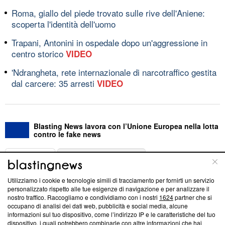
Roma, giallo del piede trovato sulle rive dell'Aniene:
scoperta l'identità dell'uomo
Trapani, Antonini in ospedale dopo un'aggressione in
centro storico
VIDEO
'Ndrangheta, rete internazionale di narcotraffico gestita
dal carcere: 35 arresti
VIDEO
Blasting News lavora con l’Unione Europea nella lotta
contro le fake news
ABOUT
LINEA EDITORIALE
Utilizziamo i cookie e tecnologie simili di tracciamento per fornirti un servizio
Questa sezione offre informazioni trasparenti su Blasting
personalizzato rispetto alle tue esigenze di navigazione e per analizzare il
nostro traffico. Raccogliamo e condividiamo con i nostri
1624
partner che si
News, sui nostri processi editoriali e su come ci impegniamo a
occupano di analisi dei dati web, pubblicità e social media, alcune
creare news di qualità. Inoltre, afferma la nostra aderenza a
informazioni sul tuo dispositivo, come l’indirizzo IP e le caratteristiche del tuo
‘Trust Project - News with Integrity’
Blasting News non è
dispositivo, i quali potrebbero combinarle con altre informazioni che hai