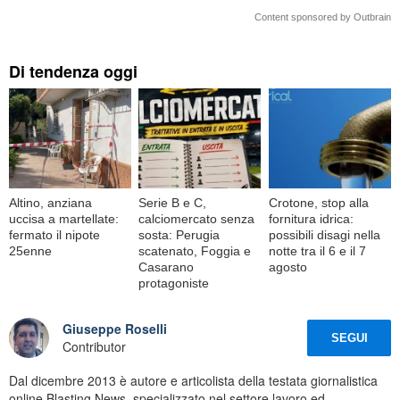
Content sponsored by Outbrain
Di tendenza oggi
Altino, anziana
Serie B e C,
Crotone, stop alla
uccisa a martellate:
calciomercato senza
fornitura idrica:
fermato il nipote
sosta: Perugia
possibili disagi nella
25enne
scatenato, Foggia e
notte tra il 6 e il 7
Casarano
agosto
protagoniste
Giuseppe Roselli
SEGUI
Contributor
Dal dicembre 2013 è autore e articolista della testata giornalistica
online Blasting News, specializzato nel settore lavoro ed