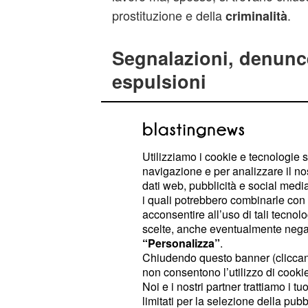
prostituzione e della
.
criminalità
Segnalazioni, denunc
espulsioni
Il blitz, coordinato dal
di 
Questore
vistol'impiego degli agenti della Poli
dell'Arma dei Carabinieri e della Gu
Utilizziamo i cookie e tecnologie s
corso della lunga operazione sono st
navigazione e per analizzare il no
persone. Si tratta di donne di nazio
dati web, pubblicità e social media,
i quali potrebbero combinarle con a
ed albanese. Sono tutte giovanissi
acconsentire all’uso di tali tecnol
supera i 28 anni. Oltre alle segnalaz
scelte, anche eventualmente negand
sono stati elargiti anche quattro pr
“Personalizza”
.
Chiudendo questo banner (clicca
dal territorio. Due raga
espulsione
non consentono l’utilizzo di cookie 
albanesi, infatti, sono state accomp
Noi e i nostri partner trattiamo i t
limitati per la selezione della pubb