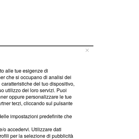
tto alle tue esigenze di
er che si occupano di analisi dei
caratteristiche del tuo dispositivo,
 utilizzo dei loro servizi. Puoi
ner oppure personalizzare le tue
tner terzi, cliccando sul pulsante
delle impostazioni predefinite che
e/o accedervi. Utilizzare dati
rofili per la selezione di pubblicità