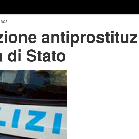
naca
ione antiprostituzi
a di Stato