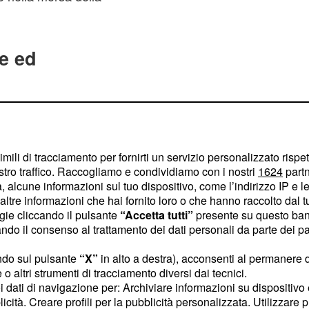
e ed
Caserta, ha
zia di Stato, degli uomini
ardia di Finanza. Nel
imili di tracciamento per fornirti un servizio personalizzato rispe
ate identificate molte
stro traffico. Raccogliamo e condividiamo con i nostri
1624
partn
nalità nigeriana, rumena
 alcune informazioni sul tuo dispositivo, come l’indirizzo IP e le 
ltre informazioni che hai fornito loro o che hanno raccolto dal tuo
me e, nessuna di esse,
ogie cliccando il pulsante
“Accetta tutti”
presente su questo ban
ioni ed alle
,
denunce
o il consenso al trattamento dei dati personali da parte dei par
ovvedimenti di
ndo sul pulsante
“X”
in alto a destra), acconsenti al permanere 
zze nigeriane e due
o altri strumenti di tracciamento diversi dai tecnici.
agnate al C.I.E.
uoi dati di navigazione per: Archiviare informazioni su dispositivo 
licità. Creare profili per la pubblicità personalizzata. Utilizzare p