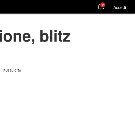
2
Accedi
one, blitz