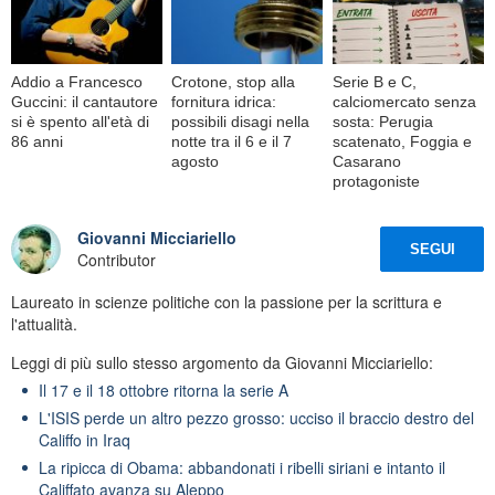
Addio a Francesco
Crotone, stop alla
Serie B e C,
Guccini: il cantautore
fornitura idrica:
calciomercato senza
si è spento all'età di
possibili disagi nella
sosta: Perugia
86 anni
notte tra il 6 e il 7
scatenato, Foggia e
agosto
Casarano
protagoniste
Giovanni Micciariello
SEGUI
Contributor
Laureato in scienze politiche con la passione per la scrittura e
l'attualità.
Leggi di più sullo stesso argomento da Giovanni Micciariello:
Il 17 e il 18 ottobre ritorna la serie A
L'ISIS perde un altro pezzo grosso: ucciso il braccio destro del
Califfo in Iraq
La ripicca di Obama: abbandonati i ribelli siriani e intanto il
Califfato avanza su Aleppo