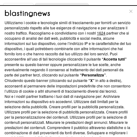
ABOUT
LINEA EDITORIALE
Utilizziamo i cookie e tecnologie simili di tracciamento per fornirti un servizio
Questa sezione offre informazioni trasparenti su Blasting
personalizzato rispetto alle tue esigenze di navigazione e per analizzare il
nostro traffico. Raccogliamo e condividiamo con i nostri
1624
partner che si
News, sui nostri processi editoriali e su come ci impegniamo a
occupano di analisi dei dati web, pubblicità e social media, alcune
creare news di qualità. Inoltre, afferma la nostra aderenza a
informazioni sul tuo dispositivo, come l’indirizzo IP e le caratteristiche del tuo
‘Trust Project - News with Integrity’
Blasting News non è
dispositivo, i quali potrebbero combinarle con altre informazioni che hai
ancora membro del programma, ma ha richiesto di farne
fornito loro o che hanno raccolto dal tuo utilizzo dei loro servizi. Puoi
parte; Trust Project non ha ancora effettuato una verifica di
acconsentire all’uso di tali tecnologie cliccando il pulsante
“Accetta tutti”
conformità agli standard.
presente su questo banner oppure personalizzare le tue scelte, anche
eventualmente negando il consenso al trattamento dei dati personali da
parte dei partner terzi, cliccando sul pulsante
“Personalizza”
.
Su di noi
Chiudendo questo banner (cliccando sul pulsante
“X”
in alto a destra),
acconsenti al permanere delle impostazioni predefinite che non consentono
Team editoriale
l’utilizzo di cookie o altri strumenti di tracciamento diversi dai tecnici.
Noi e i nostri partner trattiamo i tuoi dati di navigazione per: Archiviare
Corporate
informazioni su dispositivo e/o accedervi. Utilizzare dati limitati per la
selezione della pubblicità. Creare profili per la pubblicità personalizzata.
Redazione
Utilizzare profili per la selezione di pubblicità personalizzata. Creare profili
per la personalizzazione dei contenuti. Utilizzare profili per la selezione di
Informativa Privacy
contenuti personalizzati. Misurare le prestazioni degli annunci. Misurare le
prestazioni dei contenuti. Comprendere il pubblico attraverso statistiche o la
Cookie Policy
combinazione di dati provenienti da fonti diverse. Sviluppare e migliorare i