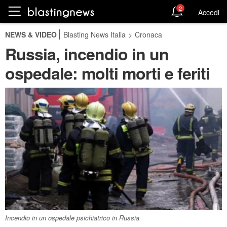
2
Accedi
NEWS & VIDEO
Blasting News Italia
>
Cronaca
Russia, incendio in un
ospedale: molti morti e feriti
Incendio in un ospedale psichiatrico in Russia