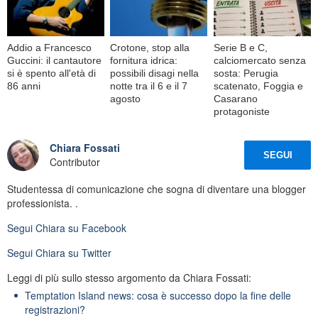
Addio a Francesco
Crotone, stop alla
Serie B e C,
Guccini: il cantautore
fornitura idrica:
calciomercato senza
si è spento all'età di
possibili disagi nella
sosta: Perugia
86 anni
notte tra il 6 e il 7
scatenato, Foggia e
agosto
Casarano
protagoniste
Chiara Fossati
SEGUI
Contributor
Studentessa di comunicazione che sogna di diventare una blogger
professionista. .
Segui
Chiara
su Facebook
Segui
Chiara
su Twitter
Leggi di più sullo stesso argomento da Chiara Fossati:
Temptation Island news: cosa è successo dopo la fine delle
registrazioni?