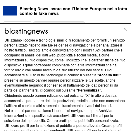
Blasting News lavora con l’Unione Europea nella lotta
contro le fake news
ABOUT
LINEA EDITORIALE
Utilizziamo i cookie e tecnologie simili di tracciamento per fornirti un servizio
Questa sezione offre informazioni trasparenti su Blasting
personalizzato rispetto alle tue esigenze di navigazione e per analizzare il
nostro traffico. Raccogliamo e condividiamo con i nostri
1624
partner che si
News, sui nostri processi editoriali e su come ci impegniamo a
occupano di analisi dei dati web, pubblicità e social media, alcune
creare news di qualità. Inoltre, afferma la nostra aderenza a
informazioni sul tuo dispositivo, come l’indirizzo IP e le caratteristiche del tuo
‘Trust Project - News with Integrity’
Blasting News non è
dispositivo, i quali potrebbero combinarle con altre informazioni che hai
ancora membro del programma, ma ha richiesto di farne
fornito loro o che hanno raccolto dal tuo utilizzo dei loro servizi. Puoi
parte; Trust Project non ha ancora effettuato una verifica di
acconsentire all’uso di tali tecnologie cliccando il pulsante
“Accetta tutti”
conformità agli standard.
presente su questo banner oppure personalizzare le tue scelte, anche
eventualmente negando il consenso al trattamento dei dati personali da
parte dei partner terzi, cliccando sul pulsante
“Personalizza”
.
Su di noi
Chiudendo questo banner (cliccando sul pulsante
“X”
in alto a destra),
acconsenti al permanere delle impostazioni predefinite che non consentono
Team editoriale
l’utilizzo di cookie o altri strumenti di tracciamento diversi dai tecnici.
Noi e i nostri partner trattiamo i tuoi dati di navigazione per: Archiviare
Corporate
informazioni su dispositivo e/o accedervi. Utilizzare dati limitati per la
selezione della pubblicità. Creare profili per la pubblicità personalizzata.
Redazione
Utilizzare profili per la selezione di pubblicità personalizzata. Creare profili
per la personalizzazione dei contenuti. Utilizzare profili per la selezione di