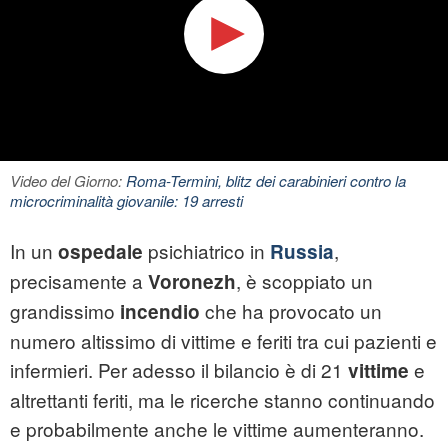
Video del Giorno:
Roma-Termini, blitz dei carabinieri contro la
microcriminalità giovanile: 19 arresti
In un
psichiatrico in
,
ospedale
Russia
precisamente a
, è scoppiato un
Voronezh
grandissimo
che ha provocato un
incendio
numero altissimo di vittime e feriti tra cui pazienti e
infermieri. Per adesso il bilancio è di 21
e
vittime
altrettanti feriti, ma le ricerche stanno continuando
e probabilmente anche le vittime aumenteranno.