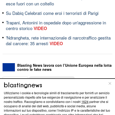
esce fuori con un coltello
Su Dabiq Celebrati come eroi i terroristi di Parigi
Trapani, Antonini in ospedale dopo un'aggressione in
centro storico
VIDEO
'Ndrangheta, rete internazionale di narcotraffico gestita
dal carcere: 35 arresti
VIDEO
Blasting News lavora con l’Unione Europea nella lotta
contro le fake news
ABOUT
LINEA EDITORIALE
Utilizziamo i cookie e tecnologie simili di tracciamento per fornirti un servizio
Questa sezione offre informazioni trasparenti su Blasting
personalizzato rispetto alle tue esigenze di navigazione e per analizzare il
nostro traffico. Raccogliamo e condividiamo con i nostri
1624
partner che si
News, sui nostri processi editoriali e su come ci impegniamo a
occupano di analisi dei dati web, pubblicità e social media, alcune
creare news di qualità. Inoltre, afferma la nostra aderenza a
informazioni sul tuo dispositivo, come l’indirizzo IP e le caratteristiche del tuo
‘Trust Project - News with Integrity’
Blasting News non è
dispositivo, i quali potrebbero combinarle con altre informazioni che hai