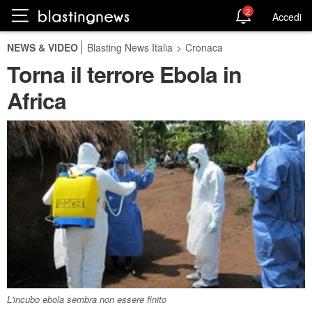
2
Accedi
NEWS & VIDEO
Blasting News Italia
>
Cronaca
Torna il terrore Ebola in
Africa
L'incubo ebola sembra non essere finito