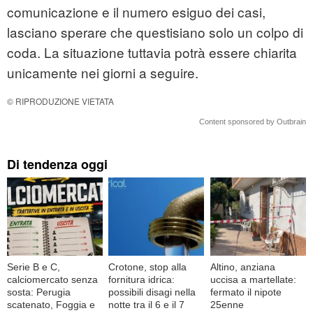
comunicazione e il numero esiguo dei casi,
lasciano sperare che questisiano solo un colpo di
coda. La situazione tuttavia potrà essere chiarita
unicamente nei giorni a seguire.
© RIPRODUZIONE VIETATA
Content sponsored by Outbrain
Di tendenza oggi
Serie B e C,
Crotone, stop alla
Altino, anziana
calciomercato senza
fornitura idrica:
uccisa a martellate:
sosta: Perugia
possibili disagi nella
fermato il nipote
scatenato, Foggia e
notte tra il 6 e il 7
25enne