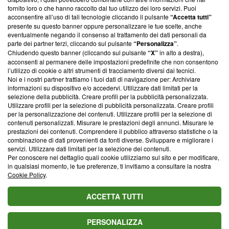
ancora membro del programma, ma ha richiesto di farne
fornito loro o che hanno raccolto dal tuo utilizzo dei loro servizi. Puoi
parte; Trust Project non ha ancora effettuato una verifica di
acconsentire all’uso di tali tecnologie cliccando il pulsante
“Accetta tutti”
conformità agli standard.
presente su questo banner oppure personalizzare le tue scelte, anche
eventualmente negando il consenso al trattamento dei dati personali da
parte dei partner terzi, cliccando sul pulsante
“Personalizza”
.
Su di noi
Chiudendo questo banner (cliccando sul pulsante
“X”
in alto a destra),
acconsenti al permanere delle impostazioni predefinite che non consentono
Team editoriale
l’utilizzo di cookie o altri strumenti di tracciamento diversi dai tecnici.
Noi e i nostri partner trattiamo i tuoi dati di navigazione per: Archiviare
Corporate
informazioni su dispositivo e/o accedervi. Utilizzare dati limitati per la
selezione della pubblicità. Creare profili per la pubblicità personalizzata.
Redazione
Utilizzare profili per la selezione di pubblicità personalizzata. Creare profili
per la personalizzazione dei contenuti. Utilizzare profili per la selezione di
Informativa Privacy
contenuti personalizzati. Misurare le prestazioni degli annunci. Misurare le
prestazioni dei contenuti. Comprendere il pubblico attraverso statistiche o la
Cookie Policy
combinazione di dati provenienti da fonti diverse. Sviluppare e migliorare i
servizi. Utilizzare dati limitati per la selezione dei contenuti.
Blasting SA, IDI CHE-247.845.224, Via Carlo Frasca, 3 - 6900
Per conoscere nel dettaglio quali cookie utilizziamo sul sito e per modificare,
Lugano (Svizzera) Tel:
+39 0690258937
in qualsiasi momento, le tue preferenze, ti invitiamo a consultare la nostra
Cookie Policy
.
© 2026 Blasting News
ACCETTA TUTTI
PERSONALIZZA