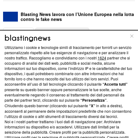
Blasting News lavora con l’Unione Europea nella lotta
contro le fake news
ABOUT
LINEA EDITORIALE
Utilizziamo i cookie e tecnologie simili di tracciamento per fornirti un servizio
Questa sezione offre informazioni trasparenti su Blasting
personalizzato rispetto alle tue esigenze di navigazione e per analizzare il
nostro traffico. Raccogliamo e condividiamo con i nostri
1624
partner che si
News, sui nostri processi editoriali e su come ci impegniamo a
occupano di analisi dei dati web, pubblicità e social media, alcune
creare news di qualità. Inoltre, afferma la nostra aderenza a
informazioni sul tuo dispositivo, come l’indirizzo IP e le caratteristiche del tuo
‘Trust Project - News with Integrity’
Blasting News non è
dispositivo, i quali potrebbero combinarle con altre informazioni che hai
ancora membro del programma, ma ha richiesto di farne
fornito loro o che hanno raccolto dal tuo utilizzo dei loro servizi. Puoi
parte; Trust Project non ha ancora effettuato una verifica di
acconsentire all’uso di tali tecnologie cliccando il pulsante
“Accetta tutti”
conformità agli standard.
presente su questo banner oppure personalizzare le tue scelte, anche
eventualmente negando il consenso al trattamento dei dati personali da
parte dei partner terzi, cliccando sul pulsante
“Personalizza”
.
Su di noi
Chiudendo questo banner (cliccando sul pulsante
“X”
in alto a destra),
acconsenti al permanere delle impostazioni predefinite che non consentono
Team editoriale
l’utilizzo di cookie o altri strumenti di tracciamento diversi dai tecnici.
Noi e i nostri partner trattiamo i tuoi dati di navigazione per: Archiviare
Corporate
informazioni su dispositivo e/o accedervi. Utilizzare dati limitati per la
selezione della pubblicità. Creare profili per la pubblicità personalizzata.
Redazione
Utilizzare profili per la selezione di pubblicità personalizzata. Creare profili