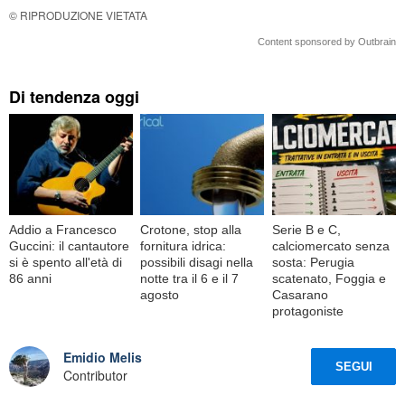
© RIPRODUZIONE VIETATA
Content sponsored by Outbrain
Di tendenza oggi
Addio a Francesco
Crotone, stop alla
Serie B e C,
Guccini: il cantautore
fornitura idrica:
calciomercato senza
si è spento all'età di
possibili disagi nella
sosta: Perugia
86 anni
notte tra il 6 e il 7
scatenato, Foggia e
agosto
Casarano
protagoniste
Emidio Melis
SEGUI
Contributor