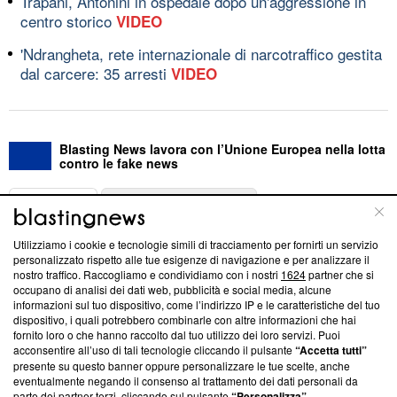
Trapani, Antonini in ospedale dopo un'aggressione in
centro storico
VIDEO
'Ndrangheta, rete internazionale di narcotraffico gestita
dal carcere: 35 arresti
VIDEO
Blasting News lavora con l’Unione Europea nella lotta
contro le fake news
ABOUT
LINEA EDITORIALE
Utilizziamo i cookie e tecnologie simili di tracciamento per fornirti un servizio
Questa sezione offre informazioni trasparenti su Blasting
personalizzato rispetto alle tue esigenze di navigazione e per analizzare il
nostro traffico. Raccogliamo e condividiamo con i nostri
1624
partner che si
News, sui nostri processi editoriali e su come ci impegniamo a
occupano di analisi dei dati web, pubblicità e social media, alcune
creare news di qualità. Inoltre, afferma la nostra aderenza a
informazioni sul tuo dispositivo, come l’indirizzo IP e le caratteristiche del tuo
‘Trust Project - News with Integrity’
Blasting News non è
dispositivo, i quali potrebbero combinarle con altre informazioni che hai
ancora membro del programma, ma ha richiesto di farne
fornito loro o che hanno raccolto dal tuo utilizzo dei loro servizi. Puoi
parte; Trust Project non ha ancora effettuato una verifica di
acconsentire all’uso di tali tecnologie cliccando il pulsante
“Accetta tutti”
conformità agli standard.
presente su questo banner oppure personalizzare le tue scelte, anche
eventualmente negando il consenso al trattamento dei dati personali da
parte dei partner terzi, cliccando sul pulsante
“Personalizza”
.