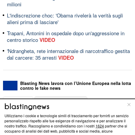
milioni
L'indiscrezione choc: 'Obama rivelerà la verità sugli
alieni prima di lasciare'
Trapani, Antonini in ospedale dopo un'aggressione in
centro storico
VIDEO
'Ndrangheta, rete internazionale di narcotraffico gestita
dal carcere: 35 arresti
VIDEO
Blasting News lavora con l’Unione Europea nella lotta
contro le fake news
ABOUT
LINEA EDITORIALE
Utilizziamo i cookie e tecnologie simili di tracciamento per fornirti un servizio
Questa sezione offre informazioni trasparenti su Blasting
personalizzato rispetto alle tue esigenze di navigazione e per analizzare il
nostro traffico. Raccogliamo e condividiamo con i nostri
1624
partner che si
News, sui nostri processi editoriali e su come ci impegniamo a
occupano di analisi dei dati web, pubblicità e social media, alcune
creare news di qualità. Inoltre, afferma la nostra aderenza a