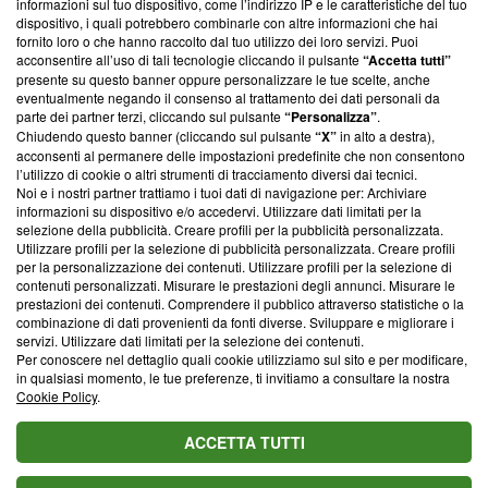
informazioni sul tuo dispositivo, come l’indirizzo IP e le caratteristiche del tuo
‘Trust Project - News with Integrity’
Blasting News non è
dispositivo, i quali potrebbero combinarle con altre informazioni che hai
ancora membro del programma, ma ha richiesto di farne
fornito loro o che hanno raccolto dal tuo utilizzo dei loro servizi. Puoi
parte; Trust Project non ha ancora effettuato una verifica di
acconsentire all’uso di tali tecnologie cliccando il pulsante
“Accetta tutti”
conformità agli standard.
presente su questo banner oppure personalizzare le tue scelte, anche
eventualmente negando il consenso al trattamento dei dati personali da
parte dei partner terzi, cliccando sul pulsante
“Personalizza”
.
Su di noi
Chiudendo questo banner (cliccando sul pulsante
“X”
in alto a destra),
acconsenti al permanere delle impostazioni predefinite che non consentono
Team editoriale
l’utilizzo di cookie o altri strumenti di tracciamento diversi dai tecnici.
Noi e i nostri partner trattiamo i tuoi dati di navigazione per: Archiviare
Corporate
informazioni su dispositivo e/o accedervi. Utilizzare dati limitati per la
selezione della pubblicità. Creare profili per la pubblicità personalizzata.
Redazione
Utilizzare profili per la selezione di pubblicità personalizzata. Creare profili
per la personalizzazione dei contenuti. Utilizzare profili per la selezione di
Informativa Privacy
contenuti personalizzati. Misurare le prestazioni degli annunci. Misurare le
prestazioni dei contenuti. Comprendere il pubblico attraverso statistiche o la
Cookie Policy
combinazione di dati provenienti da fonti diverse. Sviluppare e migliorare i
servizi. Utilizzare dati limitati per la selezione dei contenuti.
Blasting SA, IDI CHE-247.845.224, Via Carlo Frasca, 3 - 6900
Per conoscere nel dettaglio quali cookie utilizziamo sul sito e per modificare,
Lugano (Svizzera) Tel:
+39 0690258937
in qualsiasi momento, le tue preferenze, ti invitiamo a consultare la nostra
Cookie Policy
.
© 2026 Blasting News
ACCETTA TUTTI