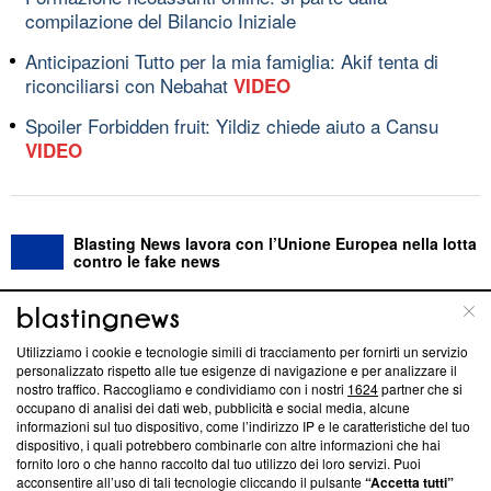
compilazione del Bilancio Iniziale
Anticipazioni Tutto per la mia famiglia: Akif tenta di
riconciliarsi con Nebahat
VIDEO
Spoiler Forbidden fruit: Yildiz chiede aiuto a Cansu
VIDEO
Blasting News lavora con l’Unione Europea nella lotta
contro le fake news
ABOUT
LINEA EDITORIALE
Utilizziamo i cookie e tecnologie simili di tracciamento per fornirti un servizio
personalizzato rispetto alle tue esigenze di navigazione e per analizzare il
Questa sezione offre informazioni trasparenti su Blasting
nostro traffico. Raccogliamo e condividiamo con i nostri
1624
partner che si
News, sui nostri processi editoriali e su come ci impegniamo a
occupano di analisi dei dati web, pubblicità e social media, alcune
creare news di qualità. Inoltre, afferma la nostra aderenza a
informazioni sul tuo dispositivo, come l’indirizzo IP e le caratteristiche del tuo
‘Trust Project - News with Integrity’
Blasting News non è
dispositivo, i quali potrebbero combinarle con altre informazioni che hai
fornito loro o che hanno raccolto dal tuo utilizzo dei loro servizi. Puoi
ancora membro del programma, ma ha richiesto di farne
acconsentire all’uso di tali tecnologie cliccando il pulsante
“Accetta tutti”
parte; Trust Project non ha ancora effettuato una verifica di