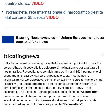
centro storico
VIDEO
'Ndrangheta, rete internazionale di narcotraffico gestita
dal carcere: 35 arresti
VIDEO
Blasting News lavora con l’Unione Europea nella lotta
contro le fake news
ABOUT
LINEA EDITORIALE
Utilizziamo i cookie e tecnologie simili di tracciamento per fornirti un servizio
Questa sezione offre informazioni trasparenti su Blasting
personalizzato rispetto alle tue esigenze di navigazione e per analizzare il
nostro traffico. Raccogliamo e condividiamo con i nostri
1624
partner che si
News, sui nostri processi editoriali e su come ci impegniamo a
occupano di analisi dei dati web, pubblicità e social media, alcune
creare news di qualità. Inoltre, afferma la nostra aderenza a
informazioni sul tuo dispositivo, come l’indirizzo IP e le caratteristiche del tuo
‘Trust Project - News with Integrity’
Blasting News non è
dispositivo, i quali potrebbero combinarle con altre informazioni che hai
ancora membro del programma, ma ha richiesto di farne
fornito loro o che hanno raccolto dal tuo utilizzo dei loro servizi. Puoi
parte; Trust Project non ha ancora effettuato una verifica di
acconsentire all’uso di tali tecnologie cliccando il pulsante
“Accetta tutti”
conformità agli standard.
presente su questo banner oppure personalizzare le tue scelte, anche
eventualmente negando il consenso al trattamento dei dati personali da
parte dei partner terzi, cliccando sul pulsante
“Personalizza”
.
Su di noi