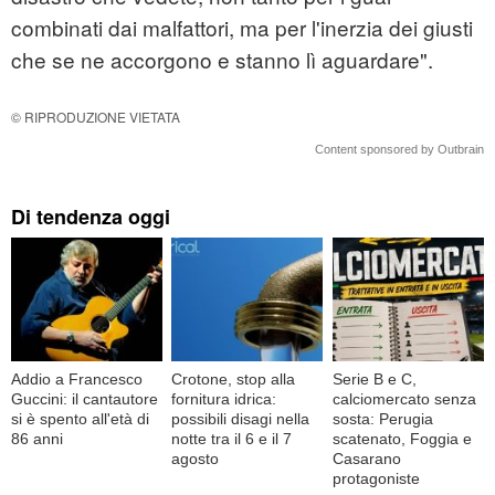
combinati dai malfattori, ma per l'inerzia dei giusti
che se ne accorgono e stanno lì aguardare"
.
© RIPRODUZIONE VIETATA
Content sponsored by Outbrain
Di tendenza oggi
Addio a Francesco
Crotone, stop alla
Serie B e C,
Guccini: il cantautore
fornitura idrica:
calciomercato senza
si è spento all'età di
possibili disagi nella
sosta: Perugia
86 anni
notte tra il 6 e il 7
scatenato, Foggia e
agosto
Casarano
protagoniste