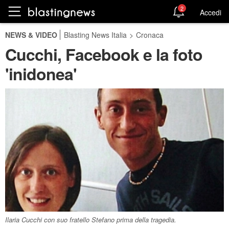
2
Accedi
NEWS & VIDEO
Blasting News Italia
>
Cronaca
Cucchi, Facebook e la foto
'inidonea'
Ilaria Cucchi con suo fratello Stefano prima della tragedia.