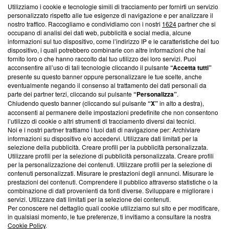
Utilizziamo i cookie e tecnologie simili di tracciamento per fornirti un servizio
Questa sezione offre informazioni trasparenti su Blasting
personalizzato rispetto alle tue esigenze di navigazione e per analizzare il
nostro traffico. Raccogliamo e condividiamo con i nostri
1624
partner che si
News, sui nostri processi editoriali e su come ci impegniamo a
occupano di analisi dei dati web, pubblicità e social media, alcune
creare news di qualità. Inoltre, afferma la nostra aderenza a
informazioni sul tuo dispositivo, come l’indirizzo IP e le caratteristiche del tuo
‘Trust Project - News with Integrity’
Blasting News non è
dispositivo, i quali potrebbero combinarle con altre informazioni che hai
ancora membro del programma, ma ha richiesto di farne
fornito loro o che hanno raccolto dal tuo utilizzo dei loro servizi. Puoi
parte; Trust Project non ha ancora effettuato una verifica di
acconsentire all’uso di tali tecnologie cliccando il pulsante
“Accetta tutti”
conformità agli standard.
presente su questo banner oppure personalizzare le tue scelte, anche
eventualmente negando il consenso al trattamento dei dati personali da
parte dei partner terzi, cliccando sul pulsante
“Personalizza”
.
Su di noi
Chiudendo questo banner (cliccando sul pulsante
“X”
in alto a destra),
acconsenti al permanere delle impostazioni predefinite che non consentono
Team editoriale
l’utilizzo di cookie o altri strumenti di tracciamento diversi dai tecnici.
Noi e i nostri partner trattiamo i tuoi dati di navigazione per: Archiviare
Corporate
informazioni su dispositivo e/o accedervi. Utilizzare dati limitati per la
selezione della pubblicità. Creare profili per la pubblicità personalizzata.
Redazione
Utilizzare profili per la selezione di pubblicità personalizzata. Creare profili
per la personalizzazione dei contenuti. Utilizzare profili per la selezione di
Informativa Privacy
contenuti personalizzati. Misurare le prestazioni degli annunci. Misurare le
prestazioni dei contenuti. Comprendere il pubblico attraverso statistiche o la
Cookie Policy
combinazione di dati provenienti da fonti diverse. Sviluppare e migliorare i
servizi. Utilizzare dati limitati per la selezione dei contenuti.
Blasting SA, IDI CHE-247.845.224, Via Carlo Frasca, 3 - 6900
Per conoscere nel dettaglio quali cookie utilizziamo sul sito e per modificare,
Lugano (Svizzera) Tel:
+39 0690258937
in qualsiasi momento, le tue preferenze, ti invitiamo a consultare la nostra
Cookie Policy
.