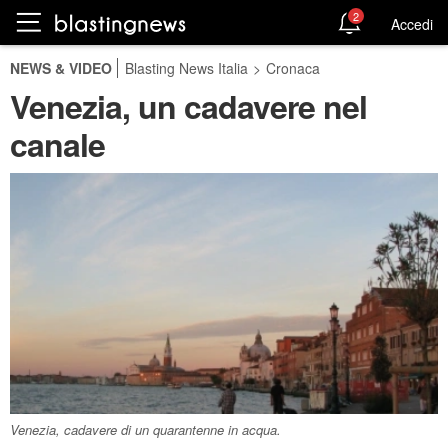
2
Accedi
NEWS & VIDEO
Blasting News Italia
>
Cronaca
Venezia, un cadavere nel
canale
Venezia, cadavere di un quarantenne in acqua.