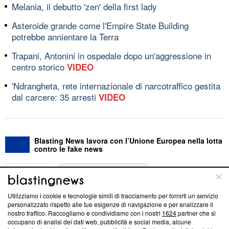
Melania, il debutto 'zen' della first lady
Asteroide grande come l'Empire State Building
potrebbe annientare la Terra
Trapani, Antonini in ospedale dopo un'aggressione in
centro storico
VIDEO
'Ndrangheta, rete internazionale di narcotraffico gestita
dal carcere: 35 arresti
VIDEO
Blasting News lavora con l’Unione Europea nella lotta
contro le fake news
ABOUT
LINEA EDITORIALE
Utilizziamo i cookie e tecnologie simili di tracciamento per fornirti un servizio
Questa sezione offre informazioni trasparenti su Blasting
personalizzato rispetto alle tue esigenze di navigazione e per analizzare il
nostro traffico. Raccogliamo e condividiamo con i nostri
1624
partner che si
News, sui nostri processi editoriali e su come ci impegniamo a
occupano di analisi dei dati web, pubblicità e social media, alcune
creare news di qualità. Inoltre, afferma la nostra aderenza a