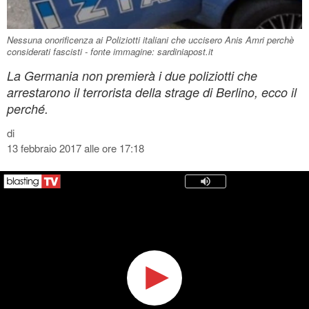
Nessuna onorificenza ai Poliziotti italiani che uccisero Anis Amri perchè
considerati fascisti - fonte immagine: sardiniapost.it
La Germania non premierà i due poliziotti che
arrestarono il terrorista della strage di Berlino, ecco il
perché.
di
13 febbraio 2017 alle ore 17:18