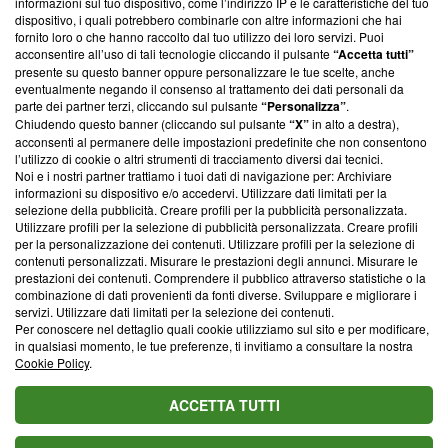
informazioni sul tuo dispositivo, come l’indirizzo IP e le caratteristiche del tuo
‘Trust Project - News with Integrity’
Blasting News non è
dispositivo, i quali potrebbero combinarle con altre informazioni che hai
ancora membro del programma, ma ha richiesto di farne
fornito loro o che hanno raccolto dal tuo utilizzo dei loro servizi. Puoi
parte; Trust Project non ha ancora effettuato una verifica di
acconsentire all’uso di tali tecnologie cliccando il pulsante
“Accetta tutti”
conformità agli standard.
presente su questo banner oppure personalizzare le tue scelte, anche
eventualmente negando il consenso al trattamento dei dati personali da
parte dei partner terzi, cliccando sul pulsante
“Personalizza”
.
Su di noi
Chiudendo questo banner (cliccando sul pulsante
“X”
in alto a destra),
acconsenti al permanere delle impostazioni predefinite che non consentono
Team editoriale
l’utilizzo di cookie o altri strumenti di tracciamento diversi dai tecnici.
Noi e i nostri partner trattiamo i tuoi dati di navigazione per: Archiviare
Corporate
informazioni su dispositivo e/o accedervi. Utilizzare dati limitati per la
selezione della pubblicità. Creare profili per la pubblicità personalizzata.
Redazione
Utilizzare profili per la selezione di pubblicità personalizzata. Creare profili
per la personalizzazione dei contenuti. Utilizzare profili per la selezione di
Informativa Privacy
contenuti personalizzati. Misurare le prestazioni degli annunci. Misurare le
prestazioni dei contenuti. Comprendere il pubblico attraverso statistiche o la
Cookie Policy
combinazione di dati provenienti da fonti diverse. Sviluppare e migliorare i
servizi. Utilizzare dati limitati per la selezione dei contenuti.
Blasting SA, IDI CHE-247.845.224, Via Carlo Frasca, 3 - 6900
Per conoscere nel dettaglio quali cookie utilizziamo sul sito e per modificare,
Lugano (Svizzera) Tel:
+39 0690258937
in qualsiasi momento, le tue preferenze, ti invitiamo a consultare la nostra
Cookie Policy
.
© 2026 Blasting News
ACCETTA TUTTI