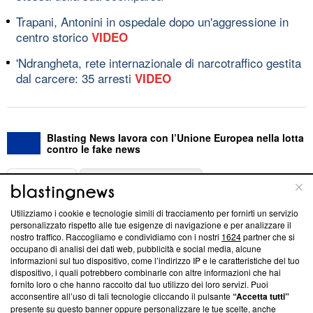
Trapani, Antonini in ospedale dopo un'aggressione in
centro storico
VIDEO
'Ndrangheta, rete internazionale di narcotraffico gestita
dal carcere: 35 arresti
VIDEO
Blasting News lavora con l’Unione Europea nella lotta
contro le fake news
ABOUT
LINEA EDITORIALE
Utilizziamo i cookie e tecnologie simili di tracciamento per fornirti un servizio
Questa sezione offre informazioni trasparenti su Blasting
personalizzato rispetto alle tue esigenze di navigazione e per analizzare il
nostro traffico. Raccogliamo e condividiamo con i nostri
1624
partner che si
News, sui nostri processi editoriali e su come ci impegniamo a
occupano di analisi dei dati web, pubblicità e social media, alcune
creare news di qualità. Inoltre, afferma la nostra aderenza a
informazioni sul tuo dispositivo, come l’indirizzo IP e le caratteristiche del tuo
‘Trust Project - News with Integrity’
Blasting News non è
dispositivo, i quali potrebbero combinarle con altre informazioni che hai
ancora membro del programma, ma ha richiesto di farne
fornito loro o che hanno raccolto dal tuo utilizzo dei loro servizi. Puoi
parte; Trust Project non ha ancora effettuato una verifica di
acconsentire all’uso di tali tecnologie cliccando il pulsante
“Accetta tutti”
conformità agli standard.
presente su questo banner oppure personalizzare le tue scelte, anche