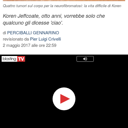
Quattro tumori sul corpo per la neurofibromatosi: la vita difficile di Koren
Koren Jeffcoate, otto anni, vorrebbe solo che
qualcuno gli dicesse 'ciao'.
di
PERCIBALLI GENNARINO
revisionato da
Pier Luigi Crivelli
2 maggio 2017 alle ore 22:59