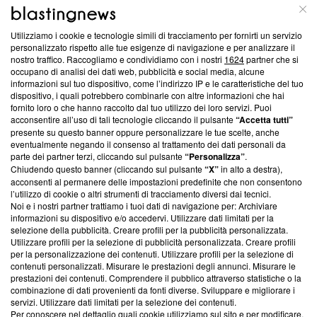
ABOUT
LINEA EDITORIALE
Utilizziamo i cookie e tecnologie simili di tracciamento per fornirti un servizio
Questa sezione offre informazioni trasparenti su Blasting
personalizzato rispetto alle tue esigenze di navigazione e per analizzare il
nostro traffico. Raccogliamo e condividiamo con i nostri
1624
partner che si
News, sui nostri processi editoriali e su come ci impegniamo a
occupano di analisi dei dati web, pubblicità e social media, alcune
creare news di qualità. Inoltre, afferma la nostra aderenza a
informazioni sul tuo dispositivo, come l’indirizzo IP e le caratteristiche del tuo
‘Trust Project - News with Integrity’
Blasting News non è
dispositivo, i quali potrebbero combinarle con altre informazioni che hai
ancora membro del programma, ma ha richiesto di farne
fornito loro o che hanno raccolto dal tuo utilizzo dei loro servizi. Puoi
parte; Trust Project non ha ancora effettuato una verifica di
acconsentire all’uso di tali tecnologie cliccando il pulsante
“Accetta tutti”
conformità agli standard.
presente su questo banner oppure personalizzare le tue scelte, anche
eventualmente negando il consenso al trattamento dei dati personali da
parte dei partner terzi, cliccando sul pulsante
“Personalizza”
.
Su di noi
Chiudendo questo banner (cliccando sul pulsante
“X”
in alto a destra),
acconsenti al permanere delle impostazioni predefinite che non consentono
Team editoriale
l’utilizzo di cookie o altri strumenti di tracciamento diversi dai tecnici.
Noi e i nostri partner trattiamo i tuoi dati di navigazione per: Archiviare
Corporate
informazioni su dispositivo e/o accedervi. Utilizzare dati limitati per la
selezione della pubblicità. Creare profili per la pubblicità personalizzata.
Redazione
Utilizzare profili per la selezione di pubblicità personalizzata. Creare profili
per la personalizzazione dei contenuti. Utilizzare profili per la selezione di
Informativa Privacy
contenuti personalizzati. Misurare le prestazioni degli annunci. Misurare le
prestazioni dei contenuti. Comprendere il pubblico attraverso statistiche o la
Cookie Policy
combinazione di dati provenienti da fonti diverse. Sviluppare e migliorare i
servizi. Utilizzare dati limitati per la selezione dei contenuti.
Blasting SA, IDI CHE-247.845.224, Via Carlo Frasca, 3 - 6900
Per conoscere nel dettaglio quali cookie utilizziamo sul sito e per modificare,