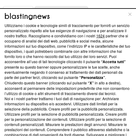
ABOUT
LINEA EDITORIALE
Utilizziamo i cookie e tecnologie simili di tracciamento per fornirti un servizio
Questa sezione offre informazioni trasparenti su Blasting
personalizzato rispetto alle tue esigenze di navigazione e per analizzare il
nostro traffico. Raccogliamo e condividiamo con i nostri
1624
partner che si
News, sui nostri processi editoriali e su come ci impegniamo a
occupano di analisi dei dati web, pubblicità e social media, alcune
creare news di qualità. Inoltre, afferma la nostra aderenza a
informazioni sul tuo dispositivo, come l’indirizzo IP e le caratteristiche del tuo
‘Trust Project - News with Integrity’
Blasting News non è
dispositivo, i quali potrebbero combinarle con altre informazioni che hai
ancora membro del programma, ma ha richiesto di farne
fornito loro o che hanno raccolto dal tuo utilizzo dei loro servizi. Puoi
parte; Trust Project non ha ancora effettuato una verifica di
acconsentire all’uso di tali tecnologie cliccando il pulsante
“Accetta tutti”
conformità agli standard.
presente su questo banner oppure personalizzare le tue scelte, anche
eventualmente negando il consenso al trattamento dei dati personali da
parte dei partner terzi, cliccando sul pulsante
“Personalizza”
.
Su di noi
Chiudendo questo banner (cliccando sul pulsante
“X”
in alto a destra),
acconsenti al permanere delle impostazioni predefinite che non consentono
Team editoriale
l’utilizzo di cookie o altri strumenti di tracciamento diversi dai tecnici.
Noi e i nostri partner trattiamo i tuoi dati di navigazione per: Archiviare
Corporate
informazioni su dispositivo e/o accedervi. Utilizzare dati limitati per la
selezione della pubblicità. Creare profili per la pubblicità personalizzata.
Redazione
Utilizzare profili per la selezione di pubblicità personalizzata. Creare profili
per la personalizzazione dei contenuti. Utilizzare profili per la selezione di
Informativa Privacy
contenuti personalizzati. Misurare le prestazioni degli annunci. Misurare le
prestazioni dei contenuti. Comprendere il pubblico attraverso statistiche o la
Cookie Policy
combinazione di dati provenienti da fonti diverse. Sviluppare e migliorare i