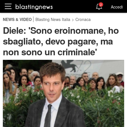
2
Accedi
NEWS & VIDEO
Blasting News Italia
>
Cronaca
Diele: 'Sono eroinomane, ho
sbagliato, devo pagare, ma
non sono un criminale'