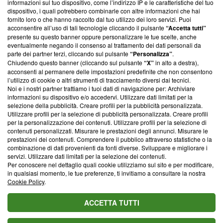
informazioni sul tuo dispositivo, come l’indirizzo IP e le caratteristiche del tuo
‘Trust Project - News with Integrity’
Blasting News non è
dispositivo, i quali potrebbero combinarle con altre informazioni che hai
ancora membro del programma, ma ha richiesto di farne
fornito loro o che hanno raccolto dal tuo utilizzo dei loro servizi. Puoi
parte; Trust Project non ha ancora effettuato una verifica di
acconsentire all’uso di tali tecnologie cliccando il pulsante
“Accetta tutti”
conformità agli standard.
presente su questo banner oppure personalizzare le tue scelte, anche
eventualmente negando il consenso al trattamento dei dati personali da
parte dei partner terzi, cliccando sul pulsante
“Personalizza”
.
Su di noi
Chiudendo questo banner (cliccando sul pulsante
“X”
in alto a destra),
acconsenti al permanere delle impostazioni predefinite che non consentono
Team editoriale
l’utilizzo di cookie o altri strumenti di tracciamento diversi dai tecnici.
Noi e i nostri partner trattiamo i tuoi dati di navigazione per: Archiviare
Corporate
informazioni su dispositivo e/o accedervi. Utilizzare dati limitati per la
selezione della pubblicità. Creare profili per la pubblicità personalizzata.
Redazione
Utilizzare profili per la selezione di pubblicità personalizzata. Creare profili
per la personalizzazione dei contenuti. Utilizzare profili per la selezione di
Informativa Privacy
contenuti personalizzati. Misurare le prestazioni degli annunci. Misurare le
prestazioni dei contenuti. Comprendere il pubblico attraverso statistiche o la
Cookie Policy
combinazione di dati provenienti da fonti diverse. Sviluppare e migliorare i
servizi. Utilizzare dati limitati per la selezione dei contenuti.
Blasting SA, IDI CHE-247.845.224, Via Carlo Frasca, 3 - 6900
Per conoscere nel dettaglio quali cookie utilizziamo sul sito e per modificare,
Lugano (Svizzera) Tel:
+39 0690258937
in qualsiasi momento, le tue preferenze, ti invitiamo a consultare la nostra
Cookie Policy
.
© 2026 Blasting News
ACCETTA TUTTI