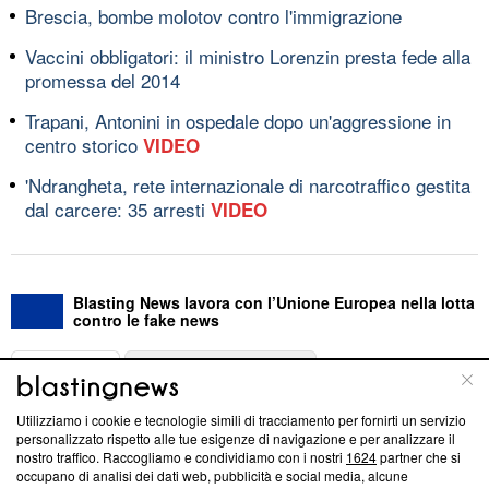
Brescia, bombe molotov contro l'immigrazione
Vaccini obbligatori: il ministro Lorenzin presta fede alla
promessa del 2014
Trapani, Antonini in ospedale dopo un'aggressione in
centro storico
VIDEO
'Ndrangheta, rete internazionale di narcotraffico gestita
dal carcere: 35 arresti
VIDEO
Blasting News lavora con l’Unione Europea nella lotta
contro le fake news
ABOUT
LINEA EDITORIALE
Utilizziamo i cookie e tecnologie simili di tracciamento per fornirti un servizio
Questa sezione offre informazioni trasparenti su Blasting
personalizzato rispetto alle tue esigenze di navigazione e per analizzare il
nostro traffico. Raccogliamo e condividiamo con i nostri
1624
partner che si
News, sui nostri processi editoriali e su come ci impegniamo a
occupano di analisi dei dati web, pubblicità e social media, alcune
creare news di qualità. Inoltre, afferma la nostra aderenza a