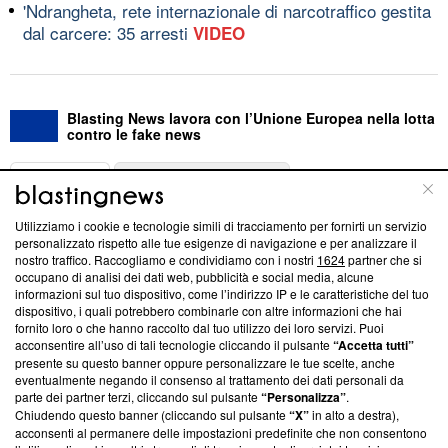
'Ndrangheta, rete internazionale di narcotraffico gestita
dal carcere: 35 arresti
VIDEO
Blasting News lavora con l’Unione Europea nella lotta
contro le fake news
ABOUT
LINEA EDITORIALE
Utilizziamo i cookie e tecnologie simili di tracciamento per fornirti un servizio
Questa sezione offre informazioni trasparenti su Blasting
personalizzato rispetto alle tue esigenze di navigazione e per analizzare il
nostro traffico. Raccogliamo e condividiamo con i nostri
1624
partner che si
News, sui nostri processi editoriali e su come ci impegniamo a
occupano di analisi dei dati web, pubblicità e social media, alcune
creare news di qualità. Inoltre, afferma la nostra aderenza a
informazioni sul tuo dispositivo, come l’indirizzo IP e le caratteristiche del tuo
‘Trust Project - News with Integrity’
Blasting News non è
dispositivo, i quali potrebbero combinarle con altre informazioni che hai
ancora membro del programma, ma ha richiesto di farne
fornito loro o che hanno raccolto dal tuo utilizzo dei loro servizi. Puoi
parte; Trust Project non ha ancora effettuato una verifica di
acconsentire all’uso di tali tecnologie cliccando il pulsante
“Accetta tutti”
conformità agli standard.
presente su questo banner oppure personalizzare le tue scelte, anche
eventualmente negando il consenso al trattamento dei dati personali da
parte dei partner terzi, cliccando sul pulsante
“Personalizza”
.
Su di noi
Chiudendo questo banner (cliccando sul pulsante
“X”
in alto a destra),
acconsenti al permanere delle impostazioni predefinite che non consentono
Team editoriale