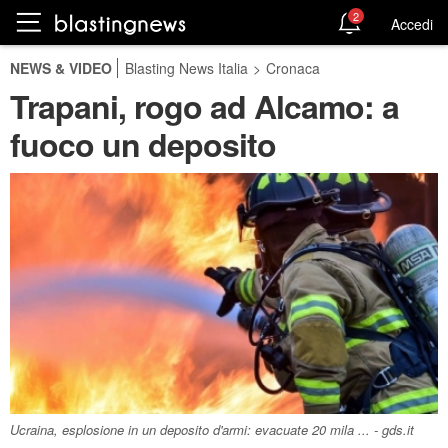
2
Accedi
NEWS & VIDEO
Blasting News Italia
>
Cronaca
Trapani, rogo ad Alcamo: a
fuoco un deposito
Ucraina, esplosione in un deposito d'armi: evacuate 20 mila ... - gds.it