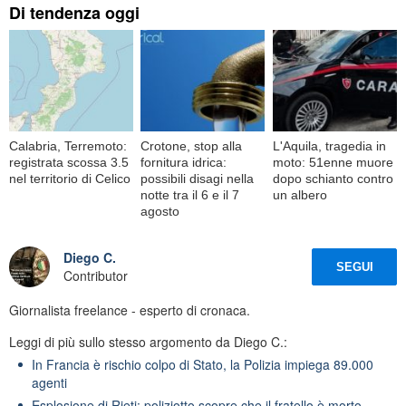
Di tendenza oggi
Calabria, Terremoto:
Crotone, stop alla
L'Aquila, tragedia in
registrata scossa 3.5
fornitura idrica:
moto: 51enne muore
nel territorio di Celico
possibili disagi nella
dopo schianto contro
notte tra il 6 e il 7
un albero
agosto
Diego C.
SEGUI
Contributor
Giornalista freelance - esperto di cronaca.
Leggi di più sullo stesso argomento da Diego C.:
In Francia è rischio colpo di Stato, la Polizia impiega 89.000
agenti
Esplosione di Rieti: poliziotto scopre che il fratello è morto