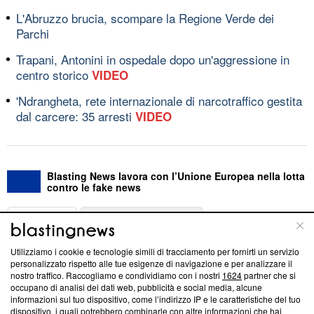
L'Abruzzo brucia, scompare la Regione Verde dei
Parchi
Trapani, Antonini in ospedale dopo un'aggressione in
centro storico
VIDEO
'Ndrangheta, rete internazionale di narcotraffico gestita
dal carcere: 35 arresti
VIDEO
Blasting News lavora con l’Unione Europea nella lotta
contro le fake news
ABOUT
LINEA EDITORIALE
Utilizziamo i cookie e tecnologie simili di tracciamento per fornirti un servizio
Questa sezione offre informazioni trasparenti su Blasting
personalizzato rispetto alle tue esigenze di navigazione e per analizzare il
nostro traffico. Raccogliamo e condividiamo con i nostri
1624
partner che si
News, sui nostri processi editoriali e su come ci impegniamo a
occupano di analisi dei dati web, pubblicità e social media, alcune
creare news di qualità. Inoltre, afferma la nostra aderenza a
informazioni sul tuo dispositivo, come l’indirizzo IP e le caratteristiche del tuo
‘Trust Project - News with Integrity’
Blasting News non è
dispositivo, i quali potrebbero combinarle con altre informazioni che hai