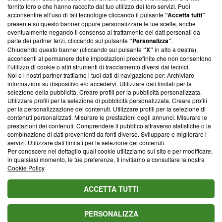
ancora membro del programma, ma ha richiesto di farne
fornito loro o che hanno raccolto dal tuo utilizzo dei loro servizi. Puoi
parte; Trust Project non ha ancora effettuato una verifica di
acconsentire all’uso di tali tecnologie cliccando il pulsante
“Accetta tutti”
conformità agli standard.
presente su questo banner oppure personalizzare le tue scelte, anche
eventualmente negando il consenso al trattamento dei dati personali da
parte dei partner terzi, cliccando sul pulsante
“Personalizza”
.
Su di noi
Chiudendo questo banner (cliccando sul pulsante
“X”
in alto a destra),
acconsenti al permanere delle impostazioni predefinite che non consentono
Team editoriale
l’utilizzo di cookie o altri strumenti di tracciamento diversi dai tecnici.
Noi e i nostri partner trattiamo i tuoi dati di navigazione per: Archiviare
Corporate
informazioni su dispositivo e/o accedervi. Utilizzare dati limitati per la
selezione della pubblicità. Creare profili per la pubblicità personalizzata.
Redazione
Utilizzare profili per la selezione di pubblicità personalizzata. Creare profili
per la personalizzazione dei contenuti. Utilizzare profili per la selezione di
Informativa Privacy
contenuti personalizzati. Misurare le prestazioni degli annunci. Misurare le
prestazioni dei contenuti. Comprendere il pubblico attraverso statistiche o la
Cookie Policy
combinazione di dati provenienti da fonti diverse. Sviluppare e migliorare i
servizi. Utilizzare dati limitati per la selezione dei contenuti.
Blasting SA, IDI CHE-247.845.224, Via Carlo Frasca, 3 - 6900
Per conoscere nel dettaglio quali cookie utilizziamo sul sito e per modificare,
Lugano (Svizzera) Tel:
+39 0690258937
in qualsiasi momento, le tue preferenze, ti invitiamo a consultare la nostra
Cookie Policy
.
© 2026 Blasting News
ACCETTA TUTTI
PERSONALIZZA