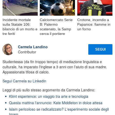
Incidente mortale
Calciomercato Serie
Crotone, incendio a
sulla Statale 106:
B: Palermo
Papanice: fiamme in
bilancio di un morto e
scatenato, la Samp
un forno
tre feriti
cerca il portiere
Carmela Landino
SEGUI
Contributor
Studentessa (da fin troppo tempo) di mediazione linguistica e
culturale, ha imparato l'inglese a 3 anni con l'aiuto di sua madre.
Appassionata tifosa di calcio.
Segui
Carmela
su Linkedin
Leggi di più sullo stesso argomento da Carmela Landino:
Klimt esperience: un viaggio tra arte e tecnologia
Questa mattina l'annuncio: Kate Middleton in dolce attesa
Islam pericoloso se radicalizzato? L'esperimento sociale degli
Imam