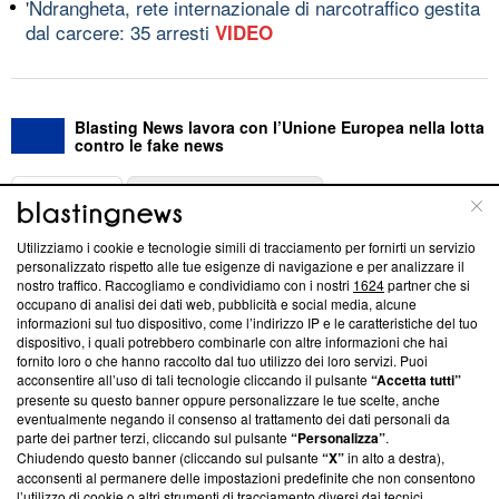
'Ndrangheta, rete internazionale di narcotraffico gestita
dal carcere: 35 arresti
VIDEO
Blasting News lavora con l’Unione Europea nella lotta
contro le fake news
ABOUT
LINEA EDITORIALE
Utilizziamo i cookie e tecnologie simili di tracciamento per fornirti un servizio
Questa sezione offre informazioni trasparenti su Blasting
personalizzato rispetto alle tue esigenze di navigazione e per analizzare il
nostro traffico. Raccogliamo e condividiamo con i nostri
1624
partner che si
News, sui nostri processi editoriali e su come ci impegniamo a
occupano di analisi dei dati web, pubblicità e social media, alcune
creare news di qualità. Inoltre, afferma la nostra aderenza a
informazioni sul tuo dispositivo, come l’indirizzo IP e le caratteristiche del tuo
‘Trust Project - News with Integrity’
Blasting News non è
dispositivo, i quali potrebbero combinarle con altre informazioni che hai
ancora membro del programma, ma ha richiesto di farne
fornito loro o che hanno raccolto dal tuo utilizzo dei loro servizi. Puoi
parte; Trust Project non ha ancora effettuato una verifica di
acconsentire all’uso di tali tecnologie cliccando il pulsante
“Accetta tutti”
conformità agli standard.
presente su questo banner oppure personalizzare le tue scelte, anche
eventualmente negando il consenso al trattamento dei dati personali da
parte dei partner terzi, cliccando sul pulsante
“Personalizza”
.
Su di noi
Chiudendo questo banner (cliccando sul pulsante
“X”
in alto a destra),
acconsenti al permanere delle impostazioni predefinite che non consentono
Team editoriale
l’utilizzo di cookie o altri strumenti di tracciamento diversi dai tecnici.