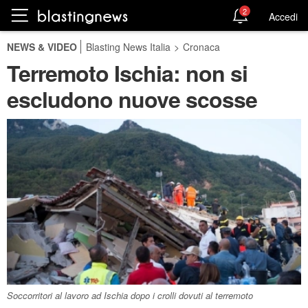
2
Accedi
NEWS & VIDEO
Blasting News Italia
>
Cronaca
Terremoto Ischia: non si
escludono nuove scosse
Soccorritori al lavoro ad Ischia dopo i crolli dovuti al terremoto