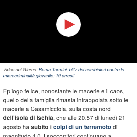
Video del Giorno:
Roma-Termini, blitz dei carabinieri contro la
microcriminalità giovanile: 19 arresti
Epilogo felice, nonostante le macerie e il caos,
quello della famiglia rimasta intrappolata sotto le
macerie a Casamicciola, sulla costa nord
, che alle 20.57 di lunedì 21
dell’isola di Ischia
agosto ha
di
subito i
colpi di un terremoto
magnitudo 4.0. I soccorritori continuano a