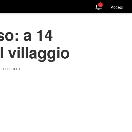
2
Accedi
so: a 14
 villaggio