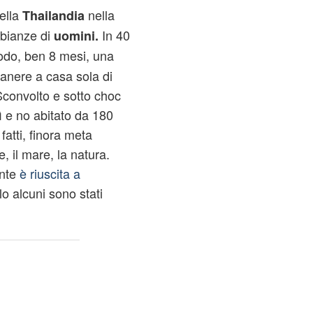
della
nella
Thailandia
bianze di
In 40
uomini.
odo, ben 8 mesi, una
manere a casa sola di
Sconvolto e sotto choc
ì e no abitato da 180
fatti, finora meta
, il mare, la natura.
ente
è riuscita a
o alcuni sono stati