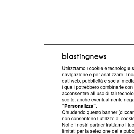
Utilizziamo i cookie e tecnologie s
navigazione e per analizzare il no
Un terribile segreto c
dati web, pubblicità e social media,
mamma
i quali potrebbero combinarle con a
acconsentire all’uso di tali tecnol
La ragazzina, di cui non sono state 
scelte, anche eventualmente negand
ha tenuto per sei mesi quel terribile
“Personalizza”
.
Chiudendo questo banner (clicca
paura che rendere pubblico un fatto
non consentono l’utilizzo di cookie 
quello che le ha sconvolto la vita, lo
Noi e i nostri partner trattiamo i t
limitati per la selezione della pubb
subito, rovinasse la reputazione dell