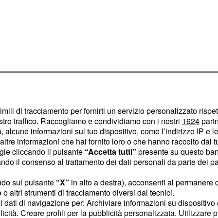
imili di tracciamento per fornirti un servizio personalizzato rispe
stro traffico. Raccogliamo e condividiamo con i nostri
1624
partn
onfessato alla
 alcune informazioni sul tuo dispositivo, come l’indirizzo IP e le 
ltre informazioni che hai fornito loro o che hanno raccolto dal tuo
ogie cliccando il pulsante
“Accetta tutti”
presente su questo ban
rese note le generalità,
o il consenso al trattamento dei dati personali da parte dei par
 segreto. Era troppa la
ndo sul pulsante
“X”
in alto a destra), acconsenti al permanere 
 di gravità inaudita come
o altri strumenti di tracciamento diversi dai tecnici.
stupro di massa
uoi dati di navigazione per: Archiviare informazioni su dispositivo 
licità. Creare profili per la pubblicità personalizzata. Utilizzare p
a sua famiglia, oltre a