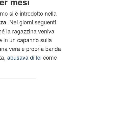
er mesi
o si è introdotto nella
. Nei giorni seguenti
nza
ché la ragazzina veniva
e in un capanno sulla
 una vera e propria banda
ta,
abusava di lei
come