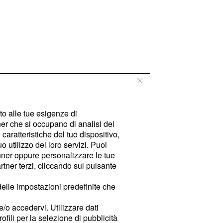
tto alle tue esigenze di
er che si occupano di analisi dei
caratteristiche del tuo dispositivo,
 utilizzo dei loro servizi. Puoi
ner oppure personalizzare le tue
tner terzi, cliccando sul pulsante
delle impostazioni predefinite che
e/o accedervi. Utilizzare dati
rofili per la selezione di pubblicità