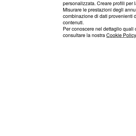
personalizzata. Creare profili per 
metterla in grave pericolo. Ma, alla
Misurare le prestazioni degli annun
tenere nascosto un fatto del gener
combinazione di dati provenienti da 
contenuti.
una madre, poi, è difficile nasconde
Per conoscere nel dettaglio quali c
figurarsi grandi sconvolgimenti. La m
consultare la nostra
Cookie Policy
insospettita e allarmata da un co
della figlia: ritrosia, tendenza ad iso
presunto disagio adolescenziale ch