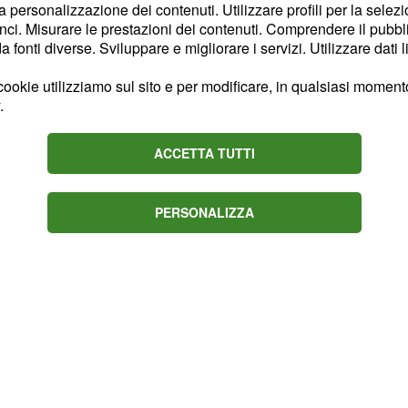
la personalizzazione dei contenuti. Utilizzare profili per la selez
 lunga, non è semplice
ci. Misurare le prestazioni dei contenuti. Comprendere il pubblic
e che
. A
grida vendetta
fonti diverse. Sviluppare e migliorare i servizi. Utilizzare dati l
re piccoli turbamenti,
ookie utilizziamo sul sito e per modificare, in qualsiasi momento,
adre, infatti, era
.
mportamento anomalo
larsi. Sintomi di un
ACCETTA TUTTI
e non passava mai.
PERSONALIZZA