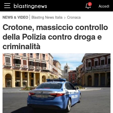
2
Accedi
NEWS & VIDEO
Blasting News Italia
>
Cronaca
Crotone, massiccio controllo
della Polizia contro droga e
criminalità