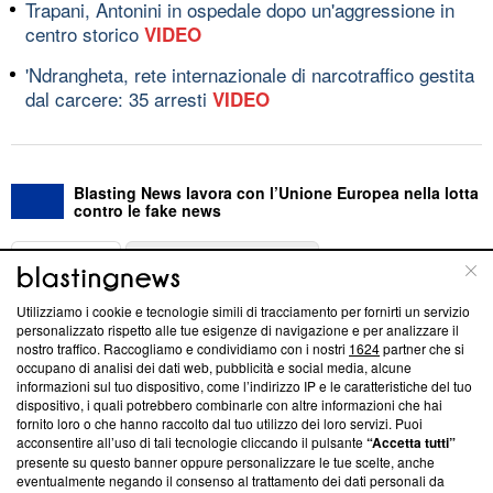
Trapani, Antonini in ospedale dopo un'aggressione in
centro storico
VIDEO
'Ndrangheta, rete internazionale di narcotraffico gestita
dal carcere: 35 arresti
VIDEO
Blasting News lavora con l’Unione Europea nella lotta
contro le fake news
ABOUT
LINEA EDITORIALE
Utilizziamo i cookie e tecnologie simili di tracciamento per fornirti un servizio
Questa sezione offre informazioni trasparenti su Blasting
personalizzato rispetto alle tue esigenze di navigazione e per analizzare il
nostro traffico. Raccogliamo e condividiamo con i nostri
1624
partner che si
News, sui nostri processi editoriali e su come ci impegniamo a
occupano di analisi dei dati web, pubblicità e social media, alcune
creare news di qualità. Inoltre, afferma la nostra aderenza a
informazioni sul tuo dispositivo, come l’indirizzo IP e le caratteristiche del tuo
‘Trust Project - News with Integrity’
Blasting News non è
dispositivo, i quali potrebbero combinarle con altre informazioni che hai
ancora membro del programma, ma ha richiesto di farne
fornito loro o che hanno raccolto dal tuo utilizzo dei loro servizi. Puoi
parte; Trust Project non ha ancora effettuato una verifica di
acconsentire all’uso di tali tecnologie cliccando il pulsante
“Accetta tutti”
conformità agli standard.
presente su questo banner oppure personalizzare le tue scelte, anche
eventualmente negando il consenso al trattamento dei dati personali da