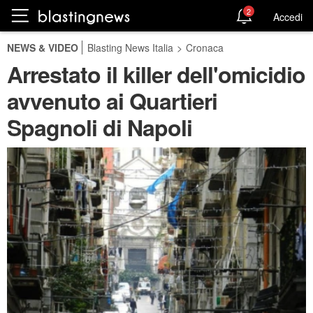
2
Accedi
NEWS & VIDEO
Blasting News Italia
>
Cronaca
Arrestato il killer dell'omicidio
avvenuto ai Quartieri
Spagnoli di Napoli