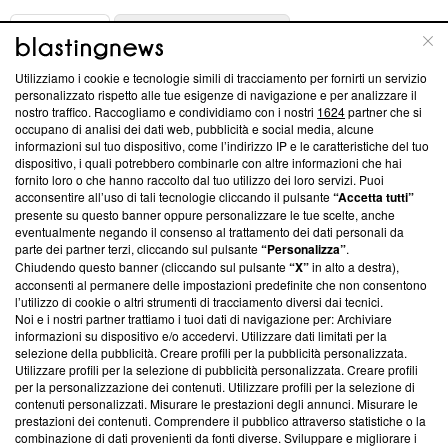
ABOUT
LINEA EDITORIALE
Utilizziamo i cookie e tecnologie simili di tracciamento per fornirti un servizio
Questa sezione offre informazioni trasparenti su Blasting
personalizzato rispetto alle tue esigenze di navigazione e per analizzare il
nostro traffico. Raccogliamo e condividiamo con i nostri
1624
partner che si
News, sui nostri processi editoriali e su come ci impegniamo a
occupano di analisi dei dati web, pubblicità e social media, alcune
creare news di qualità. Inoltre, afferma la nostra aderenza a
informazioni sul tuo dispositivo, come l’indirizzo IP e le caratteristiche del tuo
‘Trust Project - News with Integrity’
Blasting News non è
dispositivo, i quali potrebbero combinarle con altre informazioni che hai
ancora membro del programma, ma ha richiesto di farne
fornito loro o che hanno raccolto dal tuo utilizzo dei loro servizi. Puoi
parte; Trust Project non ha ancora effettuato una verifica di
acconsentire all’uso di tali tecnologie cliccando il pulsante
“Accetta tutti”
conformità agli standard.
presente su questo banner oppure personalizzare le tue scelte, anche
eventualmente negando il consenso al trattamento dei dati personali da
parte dei partner terzi, cliccando sul pulsante
“Personalizza”
.
Su di noi
Chiudendo questo banner (cliccando sul pulsante
“X”
in alto a destra),
acconsenti al permanere delle impostazioni predefinite che non consentono
Team editoriale
l’utilizzo di cookie o altri strumenti di tracciamento diversi dai tecnici.
Noi e i nostri partner trattiamo i tuoi dati di navigazione per: Archiviare
Corporate
informazioni su dispositivo e/o accedervi. Utilizzare dati limitati per la
selezione della pubblicità. Creare profili per la pubblicità personalizzata.
Redazione
Utilizzare profili per la selezione di pubblicità personalizzata. Creare profili
per la personalizzazione dei contenuti. Utilizzare profili per la selezione di
Informativa Privacy
contenuti personalizzati. Misurare le prestazioni degli annunci. Misurare le
prestazioni dei contenuti. Comprendere il pubblico attraverso statistiche o la
Cookie Policy
combinazione di dati provenienti da fonti diverse. Sviluppare e migliorare i