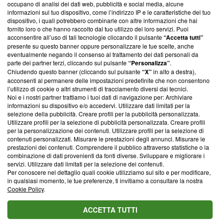
occupano di analisi dei dati web, pubblicità e social media, alcune
creare news di qualità. Inoltre, afferma la nostra aderenza a
informazioni sul tuo dispositivo, come l’indirizzo IP e le caratteristiche del tuo
‘Trust Project - News with Integrity’
Blasting News non è
dispositivo, i quali potrebbero combinarle con altre informazioni che hai
ancora membro del programma, ma ha richiesto di farne
fornito loro o che hanno raccolto dal tuo utilizzo dei loro servizi. Puoi
parte; Trust Project non ha ancora effettuato una verifica di
acconsentire all’uso di tali tecnologie cliccando il pulsante
“Accetta tutti”
conformità agli standard.
presente su questo banner oppure personalizzare le tue scelte, anche
eventualmente negando il consenso al trattamento dei dati personali da
parte dei partner terzi, cliccando sul pulsante
“Personalizza”
.
Su di noi
Chiudendo questo banner (cliccando sul pulsante
“X”
in alto a destra),
acconsenti al permanere delle impostazioni predefinite che non consentono
Team editoriale
l’utilizzo di cookie o altri strumenti di tracciamento diversi dai tecnici.
Noi e i nostri partner trattiamo i tuoi dati di navigazione per: Archiviare
Corporate
informazioni su dispositivo e/o accedervi. Utilizzare dati limitati per la
selezione della pubblicità. Creare profili per la pubblicità personalizzata.
Redazione
Utilizzare profili per la selezione di pubblicità personalizzata. Creare profili
per la personalizzazione dei contenuti. Utilizzare profili per la selezione di
Informativa Privacy
contenuti personalizzati. Misurare le prestazioni degli annunci. Misurare le
prestazioni dei contenuti. Comprendere il pubblico attraverso statistiche o la
Cookie Policy
combinazione di dati provenienti da fonti diverse. Sviluppare e migliorare i
servizi. Utilizzare dati limitati per la selezione dei contenuti.
Blasting SA, IDI CHE-247.845.224, Via Carlo Frasca, 3 - 6900
Per conoscere nel dettaglio quali cookie utilizziamo sul sito e per modificare,
Lugano (Svizzera) Tel:
+39 0690258937
in qualsiasi momento, le tue preferenze, ti invitiamo a consultare la nostra
Cookie Policy
.
© 2026 Blasting News
ACCETTA TUTTI