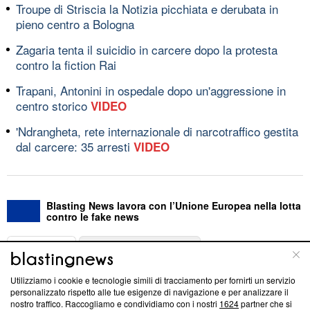
Troupe di Striscia la Notizia picchiata e derubata in
pieno centro a Bologna
Zagaria tenta il suicidio in carcere dopo la protesta
contro la fiction Rai
Trapani, Antonini in ospedale dopo un'aggressione in
centro storico
VIDEO
'Ndrangheta, rete internazionale di narcotraffico gestita
dal carcere: 35 arresti
VIDEO
Blasting News lavora con l’Unione Europea nella lotta
contro le fake news
ABOUT
LINEA EDITORIALE
Utilizziamo i cookie e tecnologie simili di tracciamento per fornirti un servizio
Questa sezione offre informazioni trasparenti su Blasting
personalizzato rispetto alle tue esigenze di navigazione e per analizzare il
nostro traffico. Raccogliamo e condividiamo con i nostri
1624
partner che si
News, sui nostri processi editoriali e su come ci impegniamo a