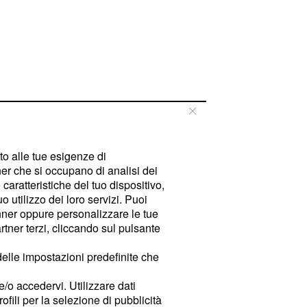
tto alle tue esigenze di
er che si occupano di analisi dei
caratteristiche del tuo dispositivo,
 utilizzo dei loro servizi. Puoi
ner oppure personalizzare le tue
tner terzi, cliccando sul pulsante
delle impostazioni predefinite che
e/o accedervi. Utilizzare dati
rofili per la selezione di pubblicità