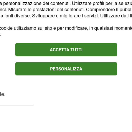
iluppi di questo
la personalizzazione dei contenuti. Utilizzare profili per la selez
ci. Misurare le prestazioni dei contenuti. Comprendere il pubblic
mento che spesso - come
fonti diverse. Sviluppare e migliorare i servizi. Utilizzare dati l
 scambiano
 esuberanza che quasi
ookie utilizziamo sul sito e per modificare, in qualsiasi momento,
.
ione. Discernere le due
ato, ma è necessario
ACCETTA TUTTI
celate nei
i evitare di scambiare
ia che spinge i soggetti
PERSONALIZZA
n disturbo quale l'Adhd
enta una normale fase di
le.