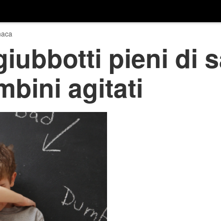
naca
iubbotti pieni di 
bini agitati