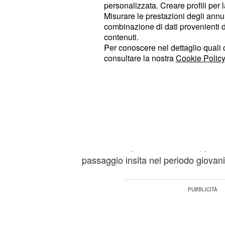
Comprendere immediatamente gli sv
personalizzata. Creare profili per 
Misurare le prestazioni degli annun
disturbo non appare facile, dal mo
combinazione di dati provenienti da 
riferisce
- gli insegnanti
l'A.I.D.A.I
contenuti.
quest'affezione con una eccessiva
Per conoscere nel dettaglio quali c
consultare la nostra
Cookie Policy
assume i connotati della maleducaz
situazioni appare piuttosto complic
comprendere le logiche dietrologhe 
comportamenti dei ragazzi, al fine d
una normale propensione dell'infanz
a vivere in modo spensierato, con u
che, è bene precisare, non rappres
passaggio insita nel periodo giovani