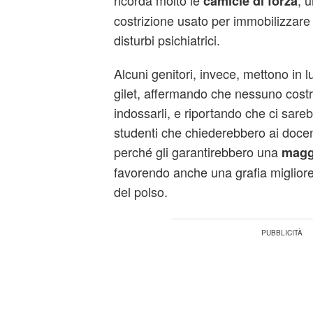
ricorda molto le
, 
camicie di forza
costrizione usato per immobilizzare i
disturbi psichiatrici.
Alcuni genitori, invece, mettono in lu
gilet, affermando che nessuno costr
indossarli, e riportando che ci sareb
studenti che chiederebbero ai docenti
perché gli garantirebbero una
magg
favorendo anche una grafia migliore
del polso.