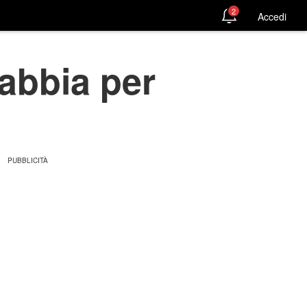
2
Accedi
sabbia per