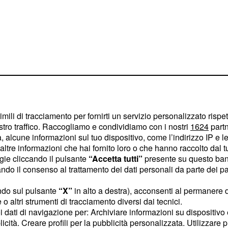
imili di tracciamento per fornirti un servizio personalizzato rispe
stro traffico. Raccogliamo e condividiamo con i nostri
1624
partn
 in aumento
 alcune informazioni sul tuo dispositivo, come l’indirizzo IP e le 
ltre informazioni che hai fornito loro o che hanno raccolto dal tuo
 Germania: la sigla
ogie cliccando il pulsante
“Accetta tutti”
presente su questo ban
un'
che non
iperattività
o il consenso al trattamento dei dati personali da parte dei par
si a dovere, o di
ndo sul pulsante
“X”
in alto a destra), acconsenti al permanere 
e che un ambiente esterno
o altri strumenti di tracciamento diversi dai tecnici.
uoi dati di navigazione per: Archiviare informazioni su dispositivo 
licità. Creare profili per la pubblicità personalizzata. Utilizzare p