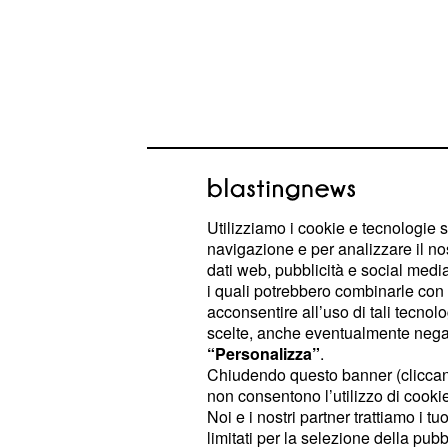
Utilizziamo i cookie e tecnologie s
navigazione e per analizzare il no
L'Adhd, un fenomeno
dati web, pubblicità e social media,
i quali potrebbero combinarle con a
L'Adhd è un fenomeno in aumento in
acconsentire all’uso di tali tecnol
indica un
e 
deficit dell'attenzione
scelte, anche eventualmente negand
consentono ai bambini di concentrar
“Personalizza”
.
Chiudendo questo banner (clicca
recepire gli stimoli e le aspettativ
non consentono l’utilizzo di cookie 
quale la scuola prevedono.
Noi e i nostri partner trattiamo i t
limitati per la selezione della pubb